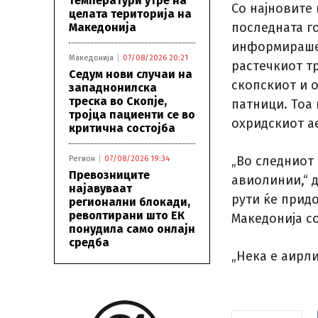
температури утре на
Со најновите
целата територија на
последната г
Македонија
информираше 
Македонија
07/08/2026 20:21
растечкиот тр
Седум нови случаи на
скопскиот и 
западнонилска
треска во Скопје,
патници. Тоа 
тројца пациенти се во
охридскиот а
критична состојба
„Во следниот 
Регион
07/08/2026 19:34
Превозниците
авиолинии,“ 
најавуваат
рути ќе прид
регионални блокади,
револтирани што ЕК
Македонија с
понудила само онлајн
средба
„Нека е аирли