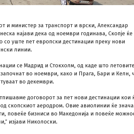
т и министер за транспорт и врски, Александар
неска најави дека од ноември годинава, Скопје ќе
о со уште пет европски дестинации преку нови
нски линии.
нации се Мадрид и Стокхолм, од каде што летовит
 започнат во ноември, како и Прага, Бари и Келн, 
ртуваат во декември.
отпишавме договорот за пет нови дестинации кои 
 од скопскиот аеродром. Овие авиолинии ќе знача
ти, повеќе бизниси во Македонија и повеќе можно
ни,“ изјави Николоски.