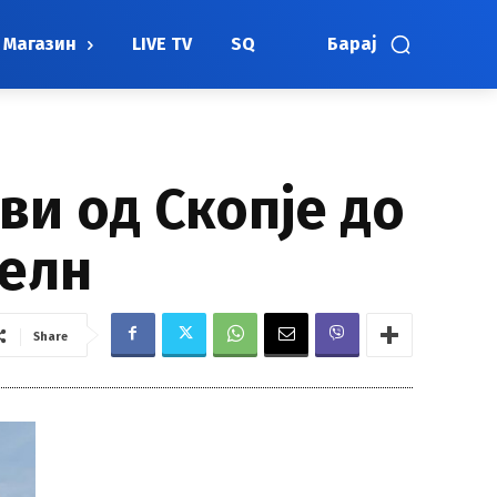
Магазин
LIVE TV
SQ
Барај
ви од Скопје до
Келн
Share