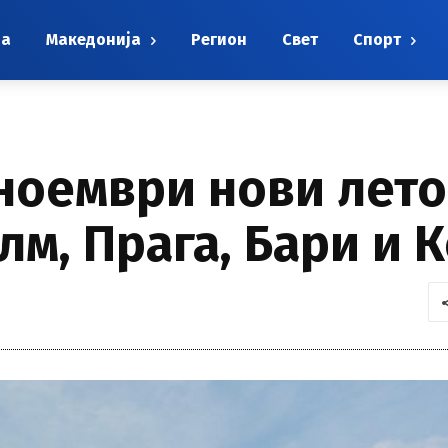
на
Македонија
Регион
Свет
Спорт
ноември нови лето
лм, Прага, Бари и 