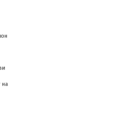
ион
ви
 на