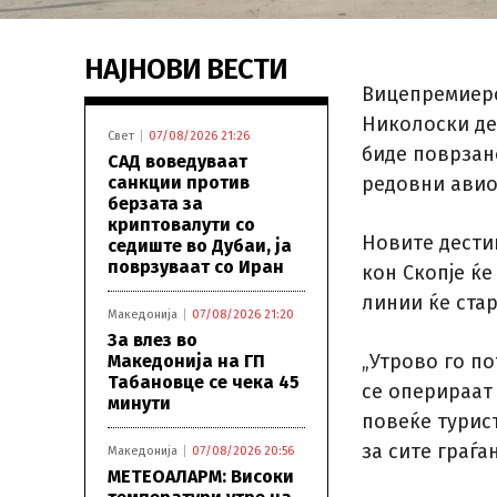
НАЈНОВИ ВЕСТИ
Вицепремиеро
Николоски де
Свет
07/08/2026 21:26
биде поврзан
САД воведуваат
санкции против
редовни авио
берзата за
криптовалути со
Новите дести
седиште во Дубаи, ја
поврзуваат со Иран
кон Скопје ќе
линии ќе ста
Македонија
07/08/2026 21:20
За влез во
„Утрово го п
Македонија на ГП
Табановце се чека 45
се оперираат
минути
повеќе турис
за сите граѓа
Македонија
07/08/2026 20:56
МЕТЕОАЛАРМ: Високи