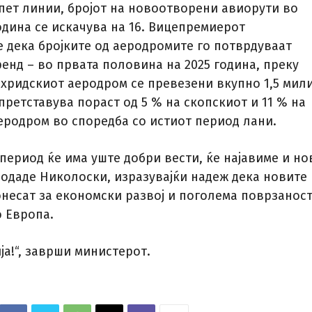
 пет линии, бројот на новоотворени авиорути во
одина се искачува на 16. Вицепремиерот
дека бројките од аеродромите го потврдуваат
енд – во првата половина на 2025 година, преку
охридскиот аеродром се превезени вкупно 1,5 мил
претставува пораст од 5 % на скопскиот и 11 % на
еродром во споредба со истиот период лани.
период ќе има уште добри вести, ќе најавиме и но
додаде Николоски, изразувајќи надеж дека новите
онесат за економски развој и поголема поврзаност
о Европа.
ја!“, заврши министерот.