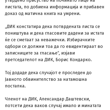
утврдено присуство на починато лице на
листата, по добиена информација и прибавен
доказ од матична книга на умрени.
„ДИК констатира дека потврдената листа се
поништува и дека гласовите дадени за истата
ќе се сметаат за неважечки. Избирачките
одбори се должни тоа да го евидентираат во
записниците за гласање“, изјави
претседателот на ДИК, Борис Кондарко.
Тој додаде дека случајот е проследен до
Јавното обвинителство за натамошна
постапка.
Членот на ДИК, Александар Даштевски,
потсети дека ваков случај имало и минатата