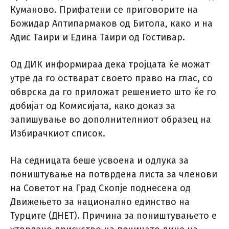
Куманово. Прифатени се приговорите на
Божидар Алтипармаков од Битола, како и на
Адис Таири и Едина Таири од Гостивар.
Од ДИК информираа дека тројцата ќе можат
утре да го остварат своето право на глас, со
обврска да го приложат решението што ќе го
добијат од Комисијата, како доказ за
запишување во дополнителниот образец на
Избирачкиот список.
На седницата беше усвоена и одлука за
поништување на потврдена листа за членови
на Советот на Град Скопје поднесена од
Движењето за национално единство на
Турците (ДНЕТ). Причина за поништувањето е