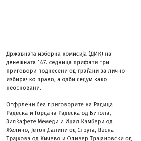
Државната изборна комисија (ДИК) на
денешната 147. седница прифати три
приговори поднесени од граѓани за лично
избирачко право, а одби седум како
неосновани.
Отфрлени беа приговорите на Радица
Радеска и Гордана Радеска од Битола,
Зилќафете Мемеди и Иџал Камбери од
Желино, Јетон Далипи од Струга, Весна
Трајкова од Кичево и Оливер Трајановски од