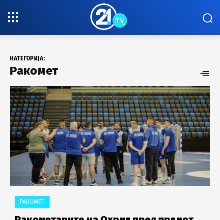
КАТЕГОРИЈА:
Ракомет
РАКОМЕТ
Ракометарите на Охрид пред првиот