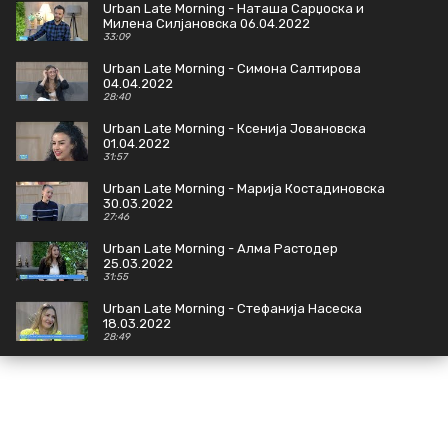
Urban Late Morning - Наташа Сарџоска и
Милена Силјановска 06.04.2022
33:09
Urban Late Morning - Симона Салтирова
04.04.2022
28:40
Urban Late Morning - Ксенија Јовановска
01.04.2022
31:57
Urban Late Morning - Марија Костадиновска
30.03.2022
27:46
Urban Late Morning - Алма Растодер
25.03.2022
31:55
Urban Late Morning - Стефанија Насеска
18.03.2022
28:49
Urban Late Morning - Марија Димишковска и
Фросина Ангеловска Фран 16.03.2022
27:56
Urban Late Morning - Тони Апостоловиќ / Тони
Шоу 14.03.2022