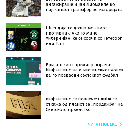
ангажираше и Јан Диоманде во
најскапиот трансфер во историјата
Шкендија го дозна можниот
противник: Ако го мине
Хибернијан, ќе се соочи со Гетеборг
или Гент
Британскиот премиер порача:
Инфантино не е вистинскиот човек
да го предводи светскиот фудбал
Инфантино се повлече: ФИФА се
откажа од планот за „продажба“ на
Светското првенство
ЧИТАЈ ПОВЕЌЕ