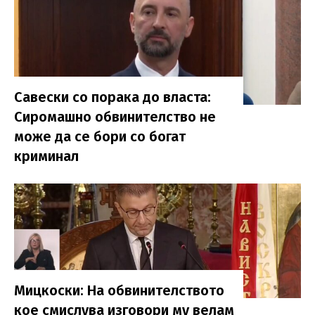
Савески со порака до власта:
Сиромашно обвинителство не
може да се бори со богат
криминал
Мицкоски: На обвинителството
кое смислува изговори му велам