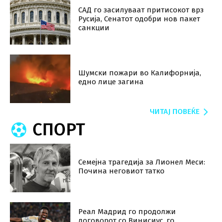
САД го засилуваат притисокот врз
Русија, Сенатот одобри нов пакет
санкции
Шумски пожари во Калифорнија,
едно лице загина
ЧИТАЈ ПОВЕЌЕ
СПОРТ
Семејна трагедија за Лионел Меси:
Почина неговиот татко
Реал Мадрид го продолжи
договорот со Винисиус, го