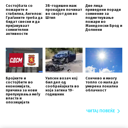
Состојбата со
38-годишен маж
Две лица
пожарите е
пронајден починат
приведени поради
стабилна, Ангелов:
во својот дом во
сомнение за
Граѓаните треба да
Штип
подметнување
бидат свесни и да
пожари во
пријавуваат
Македонски Брод и
сомнителни
Долнени
активности
Бројките и
Уапсен возач кој
Сончево и многу
состојбите во
бил дел од
топло со мала до
економијата,
сообраќајката во
умерена локална
причина за нови
која загина 19-
облачност
препукувања меѓу
годишник
власта и
опозицијата
ЧИТАЈ ПОВЕЌЕ