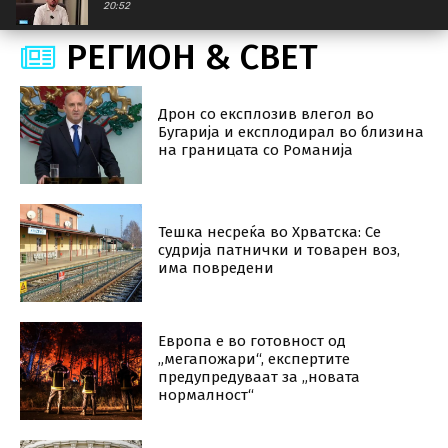
20:52
РЕГИОН & СВЕT
#10MИНУТИ со Бојан Кордалов | 26.7.2024
12:57
Дрон со експлозив влегол во
Presidentja e re, përpjekja për vjedhje
deputetësh, Qeveria e re | Intervistë me Arbër
Бугарија и експлодирал во близина
Ademin
21:46
на границата со Романија
#10MИНУТИ Бисера Костадинова-Стојчевска |
05.4.2024
14:40
Тешка несреќа во Хрватска: Се
#10Минути - Ѓоко Велковски 29.03.2024
18:31
судрија патнички и товарен воз,
има повредени
#10Минути - Курто Дудуш 28.03.2024
14:37
Европа е во готовност од
„мегапожари“, експертите
предупредуваат за „новата
нормалност“