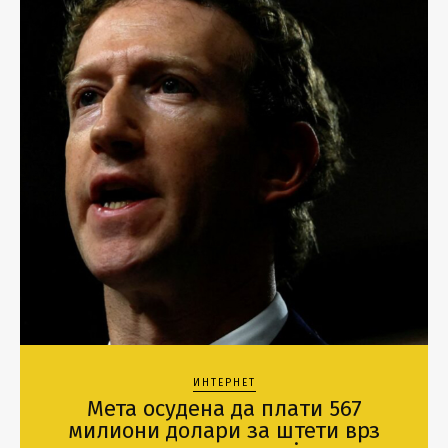
ИНТЕРНЕТ
Мета осудена да плати 567
милиони долари за штети врз