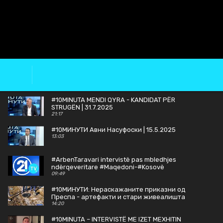
#10MINUTA MENDI QYRA - KANDIDAT PËR
STRUGËN | 31.7.2025
21:17
#10MИНУТИ Авни Насуфоски | 15.5.2025
13:03
#ArbenTaravari intervistë pas mbledhjes
ndërqeveritare #Maqedoni-#Kosovë
09:49
#10МИНУТИ: Нераскажаните приказни од
Преспа - артефакти и стари живеалишта
излегуваат на виделина
14:20
#10MINUTA – INTERVISTË ME IZET MEXHITIN