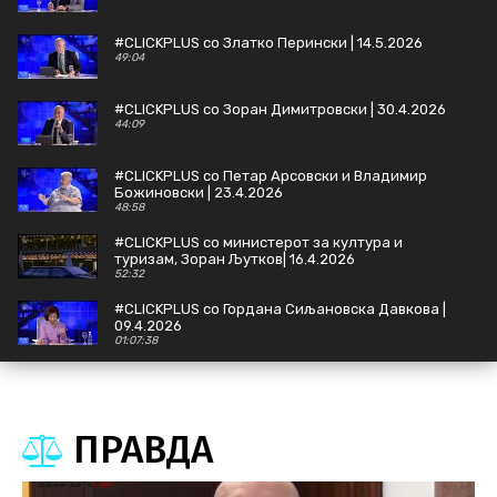
#CLICKPLUS со Златко Перински | 14.5.2026
49:04
#CLICKPLUS со Зоран Димитровски | 30.4.2026
44:09
#CLICKPLUS со Петар Арсовски и Владимир
Божиновски | 23.4.2026
48:58
#CLICKPLUS со министерот за култура и
туризам, Зоран Љутков| 16.4.2026
52:32
#CLICKPLUS со Гордана Сиљановска Давкова |
09.4.2026
01:07:38
#CLICKPLUS со Стефан Андоновски, министер
за дигитална трансформација | 02.4.2026
44:21
ПРАВДА
#CLICKPLUS Наум Стоилковски, Јон Фрчковски
| 26.3.2026
50:56