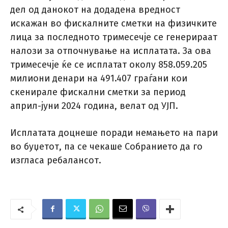
дел од данокот на додадена вредност
искажан во фискалните сметки на физичките
лица за последното тримесечје се генерираат
налози за отпочнување на исплатата. За ова
тримесечје ќе се исплатат околу 858.059.205
милиони денари на 491.407 граѓани кои
скенирале фискални сметки за период
април-јуни 2024 година, велат од УЈП.
Исплатата доцнеше поради немањето на пари
во буџетот, па се чекаше Собранието да го
изгласа ребалансот.