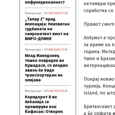
нефункционалност
октомври прек
соработка со S
Македонија
07/08/2026 17:38
„Талир 2“ пред
Првиот сингл 
Апелација: Неизвесна
судбината на
замрзнатиот имот на
Албумот е про
ВМРО-ДПМНЕ
за време на п
Македонија
07/08/2026 17:19
година. Матер
Млад Македонец
Чиле и Брази
тешко повреден во
интернациона
Кушадаси, со владин
авион ќе биде
транспортиран во
Покрај новиот
земјава
турнеја. Конц
Македонија
07/08/2026 15:25
Island, по шт
Коридорот 8 во
Албанија се
Британскиот д
проширува кон
Ќафасан: Отворен
а ќе опфати и