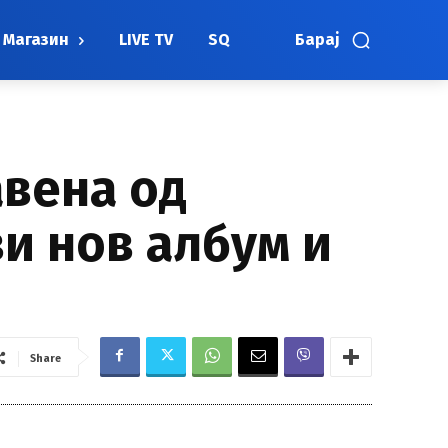
Магазин
LIVE TV
SQ
Барај
авена од
и нов албум и
Share