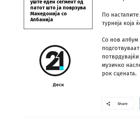
уште еден сегмент од
патот што ја поврзува
Македонија со
По настапите
Албанија
турнеја која 
Со нов албум 
подготвуваат 
потврдувајќи 
музичко насл
рок сцената.
Деск
Share