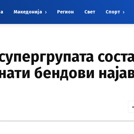
на
Македонија
Регион
Свет
Спорт
 супергрупата сост
нати бендови најав