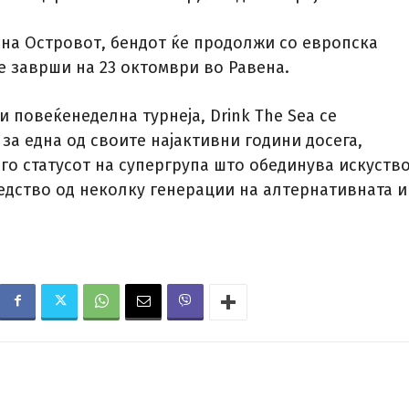
 на Островот, бендот ќе продолжи со европска
ќе заврши на 23 октомври во Равена.
и повеќенеделна турнеја, Drink The Sea се
за една од своите најактивни години досега,
го статусот на супергрупа што обединува искуство
едство од неколку генерации на алтернативната и