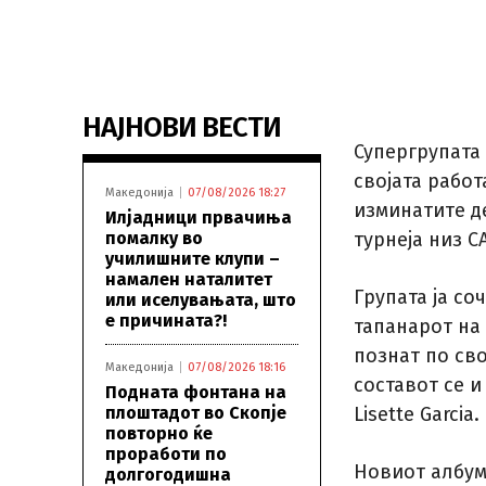
НАЈНОВИ ВЕСТИ
Супергрупата 
својата работ
Македонија
07/08/2026 18:27
изминатите де
Илјадници првачиња
помалку во
турнеја низ С
училишните клупи –
намален наталитет
Групата ја со
или иселувањата, што
е причината?!
тапанарот на S
познат по сво
Македонија
07/08/2026 18:16
составот се и
Подната фонтана на
плоштадот во Скопје
Lisette Garcia.
повторно ќе
проработи по
Новиот албум,
долгогодишна