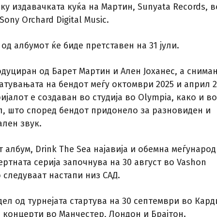
у издавачката куќа на Мартин, Sunyata Records, в
ony Orchard Digital Music.
од албумот ќе биде претставен на 31 јули.
дуциран од Барет Мартин и Ален Јоханес, а сниман
атувањата на бендот меѓу октомври 2025 и април 
ијалот е создаван во студија во Olympia, како и во
л, што според бендот придонело за разновиден и
лен звук.
 албум, Drink The Sea најавија и обемна меѓунаро
ертната серија започнува на 30 август во Vashon
о следуваат настапи низ САД.
ел од турнејата стартува на 30 септември во Кард
 концерти во Манчестер, Лондон и Брајтон.