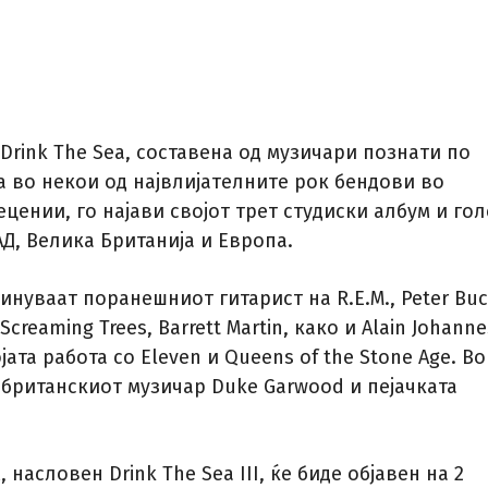
Drink The Sea, составена од музичари познати по
а во некои од највлијателните рок бендови во
цении, го најави својот трет студиски албум и го
АД, Велика Британија и Европа.
чинуваат поранешниот гитарист на R.E.M., Peter Buc
creaming Trees, Barrett Martin, како и Alain Johanne
јата работа со Eleven и Queens of the Stone Age. Во
 британскиот музичар Duke Garwood и пејачката
 насловен Drink The Sea III, ќе биде објавен на 2