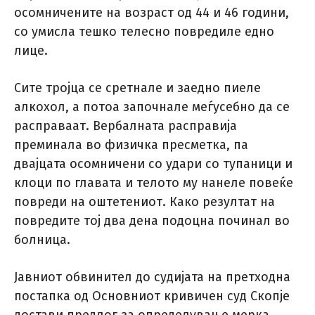
осомничените на возраст од 44 и 46 години,
со умисла тешко телесно повредиле едно
лице.
Сите тројца се сретнале и заедно пиеле
алкохол, а потоа започнале меѓусебно да се
расправаат. Вербалната расправија
преминала во физичка пресметка, па
двајцата осомничени со удари со тупаници и
клоци по главата и телото му нанеле повеќе
повреди на оштетениот. Како резултат на
повредите тој два дена подоцна починал во
болница.
Јавниот обвинител до судијата на претходна
постапка од Основниот кривичен суд Скопје