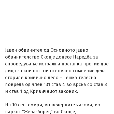
Јавен обвинител од Основното јавно
обвинителство Скопје донесе Наредба за
спроведување истражна постапка против две
лица за кои постои основано сомнение дека
сториле кривично дело – Тешка телесна
повреда од член 131 став 4 во врска со став 3
и став 1 од Кривичниот законик.
На 10 септември, во вечерните часови, во
паркот “Жена-борец” во Скопје,