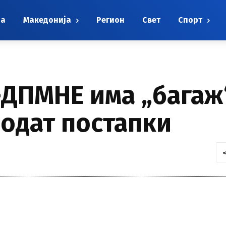
на
Македонија
Регион
Свет
Спорт
ДПМНЕ има „багаж“
водат постапки