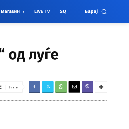
Магазин
LIVE TV
SQ
Барај
 од луѓе
Share