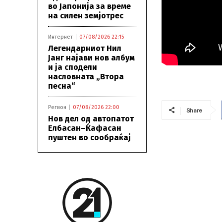
во Јапонија за време
на силен земјотрес
Интернет
07/08/2026 22:15
Легендарниот Нил
Јанг најави нов албум
и ја сподели
насловната „Втора
песна“
Регион
07/08/2026 22:00
Share
Нов дел од автопатот
Елбасан–Ќафасан
пуштен во сообраќај