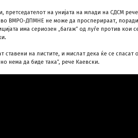
, претседателот на унијата на млади на СДСМ рече
 во ВМРО-ДПМНЕ не може да просперираат, порад
цијата има сериозен „багаж“ од луѓе против кои с
ки.
ат ставени на листите, и мислат дека ќе се спасат 
но нема да биде така“, рече Каевски.