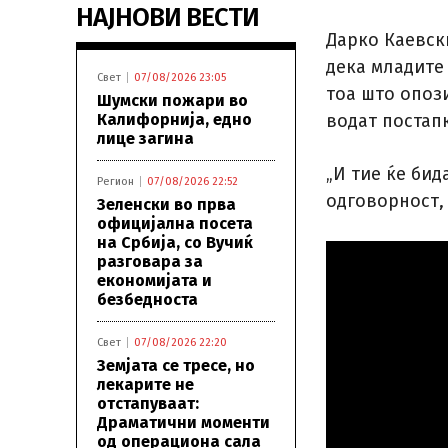
НАЈНОВИ ВЕСТИ
Дарко Каевски
дека младите
Свет
07/08/2026 23:05
тоа што опози
Шумски пожари во
Калифорнија, едно
водат постап
лице загина
„И тие ќе бид
Регион
07/08/2026 22:52
одговорност, 
Зеленски во прва
официјална посета
на Србија, со Вучиќ
разговара за
економијата и
безбедноста
Свет
07/08/2026 22:20
Земјата се тресе, но
лекарите не
отстапуваат:
Драматични моменти
од операциона сала