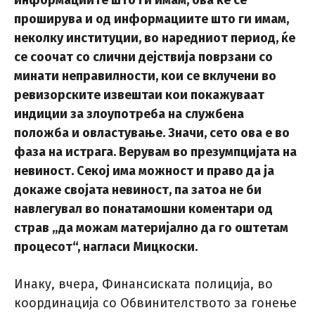
информациите што ги имам, ова ќе се
проширува и од информациите што ги имам,
неколку институции, во наредниот период, ќе
се соочат со слични дејствија поврзани со
минати неправилности, кои се вклучени во
ревизорските извештаи кои покажуваат
индиции за злоупотреба на службена
положба и овластување. Значи, сето ова е во
фаза на истрага. Верувам во презумпцијата на
невиност. Секој има можност и право да ја
докаже својата невиност, па затоа не би
навлегувал во понатамошни коментари од
страв „да можам материјално да го оштетам
процесот“, нагласи Мицкоски.
Инаку, вчера, Финансиската полиција, во
координација со Обвинителството за гонење