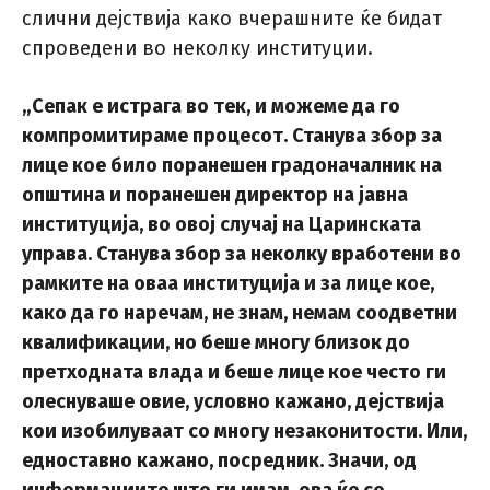
слични дејствија како вчерашните ќе бидат
спроведени во неколку институции.
„Сепак е истрага во тек, и можеме да го
компромитираме процесот. Станува збор за
лице кое било поранешен градоначалник на
општина и поранешен директор на јавна
институција, во овој случај на Царинската
управа. Станува збор за неколку вработени во
рамките на оваа институција и за лице кое,
како да го наречам, не знам, немам соодветни
квалификации, но беше многу близок до
претходната влада и беше лице кое често ги
олеснуваше овие, условно кажано, дејствија
кои изобилуваат со многу незаконитости. Или,
едноставно кажано, посредник. Значи, од