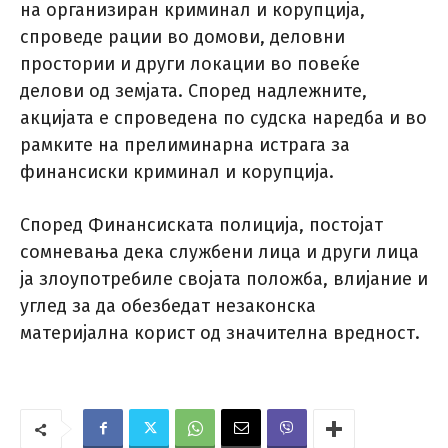
на организиран криминал и корупција,
спроведе рации во домови, деловни
простории и други локации во повеќе
делови од земјата. Според надлежните,
акцијата е спроведена по судска наредба и во
рамките на прелиминарна истрага за
финансиски криминал и корупција.
Според Финансиската полиција, постојат
сомневања дека службени лица и други лица
ја злоупотребиле својата положба, влијание и
углед за да обезбедат незаконска
материјална корист од значителна вредност.