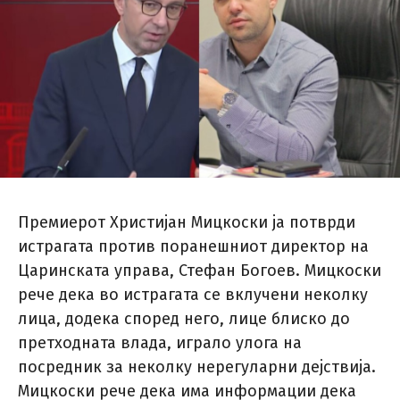
Премиерот Христијан Мицкоски ја потврди
истрагата против поранешниот директор на
Царинската управа, Стефан Богоев. Мицкоски
рече дека во истрагата се вклучени неколку
лица, додека според него, лице блиско до
претходната влада, играло улога на
посредник за неколку нерегуларни дејствија.
Мицкоски рече дека има информации дека