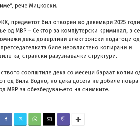
име“, рече Мицкоски.
ОКК, предметот бил отворен во декември 2025 год
е од МВР – Сектор за компјутерски криминал, а се
сомнежи дека доверливи електронски податоци од
 претседателката биле неовластено копирани и
иле кај странски разузнавачки структури.
ството соопштиле дека со месеци бараат копии о
от од Вила Водно, но дека досега не добиле повра
д МВР за обезбедувањето на снимките.