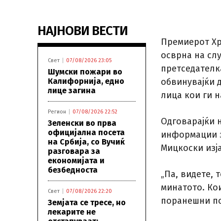
НАЈНОВИ ВЕСТИ
Премиерот Хр
осврна на сл
Свет
07/08/2026 23:05
претседателк
Шумски пожари во
Калифорнија, едно
обвинувајќи д
лице загина
лица кои ги 
Регион
07/08/2026 22:52
Одговарајќи 
Зеленски во прва
официјална посета
информации з
на Србија, со Вучиќ
Мицкоски изј
разговара за
економијата и
безбедноста
„Па, видете, 
минатото. Ко
Свет
07/08/2026 22:20
поранешни по
Земјата се тресе, но
лекарите не