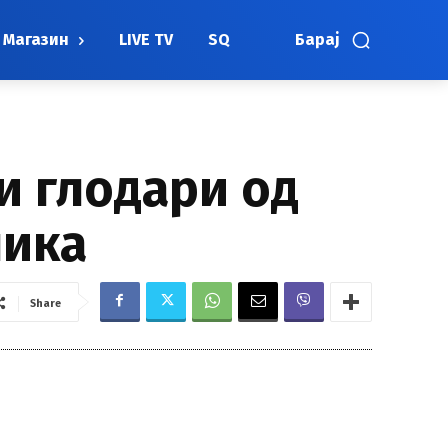
Магазин
LIVE TV
SQ
Барај
и глодари од
ника
Share