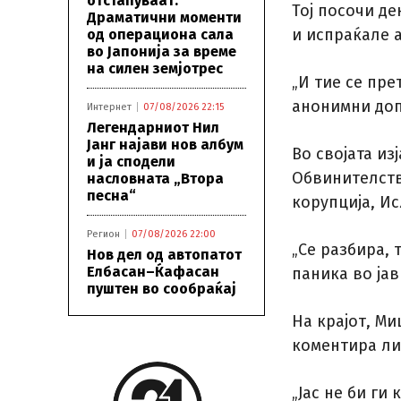
отстапуваат:
Тој посочи де
Драматични моменти
и испраќале 
од операциона сала
во Јапонија за време
на силен земјотрес
„И тие се пре
анонимни доп
Интернет
07/08/2026 22:15
Легендарниот Нил
Јанг најави нов албум
Во својата и
и ја сподели
Обвинителств
насловната „Втора
песна“
корупција, Ис
Регион
07/08/2026 22:00
„Се разбира, 
Нов дел од автопатот
Елбасан–Ќафасан
паника во јав
пуштен во сообраќај
На крајот, М
коментира лиц
„Јас не би ги