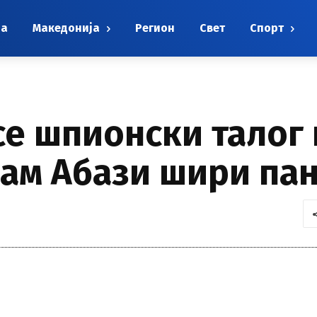
на
Македонија
Регион
Свет
Спорт
се шпионски талог 
лам Абази шири па