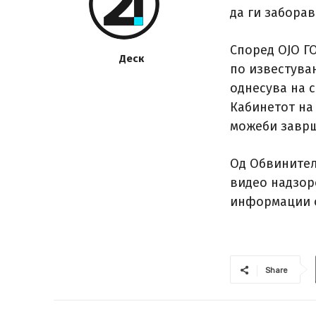
да ги заборав
Според ОЈО Г
Деск
по известувањ
однесува на 
Кабинетот на
можеби заврш
Од Обвинител
видео надзор
информации о
Share