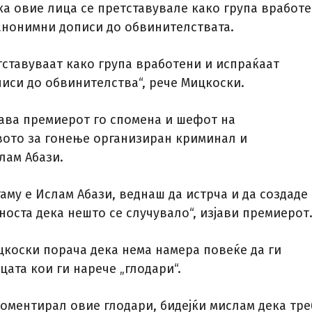
ка овие лица се претставувале како група вработ
анонимни дописи до обвинителствата.
тставуваат како група вработени и испраќаат
иси до обвинителства“, рече Мицкоски.
зјава премиерот го спомена и шефот на
ото за гонење организиран криминал и
лам Абази.
таму е Ислам Абази, веднаш да истрча и да создаде
носта дека нешто се случувало“, изјави премиерот
ицкоски порача дека нема намера повеќе да ги
ата кои ги нарече „глодари“.
 коментирал овие глодари, бидејќи мислам дека тре