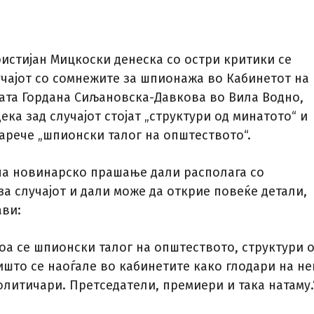
истијан Мицкоски денеска со остри критики се
учајот со сомнежите за шпионажа во Кабинетот на
ата Гордана Сиљановска-Давкова во Вила Водно,
ека зад случајот стојат „структури од минатото“ и
нарече „шпионски талог на општеството“.
на новинарско прашање дали располага со
а случајот и дали може да открие повеќе детали,
ави:
тоа се шпионски талог на општеството, структури 
ишто се наоѓале во кабинетите како глодари на н
литичари. Претседатели, премиери и така натаму.