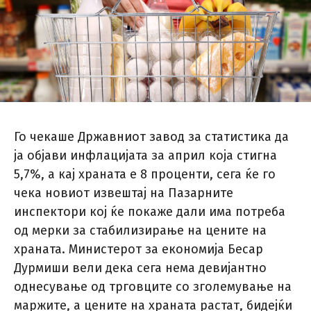
Го чекаше Државниот завод за статистика да
ја објави инфлацијата за април која стигна
5,7%, а кај храната е 8 проценти, сега ќе го
чека новиот извештај на Пазарните
инспектори кој ќе покаже дали има потреба
од мерки за стабилизирање на цените на
храната. Министерот за економија Бесар
Дурмиши вели дека сега нема девијантно
однесување од трговците со зголемување на
маржите, а цените на храната растат, бидејќи