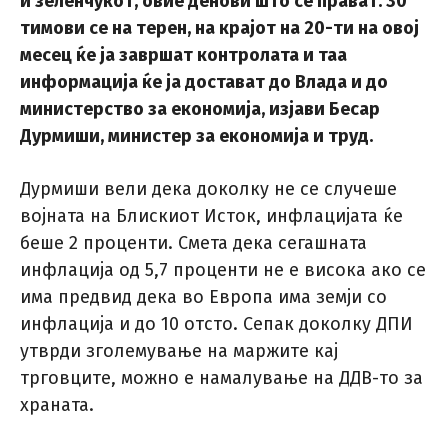
и зеленчукот, овие денови што се прават. 30
тимови се на терен, на крајот на 20-ти на овој
месец ќе ја завршат контролата и таа
информација ќе ја достават до Влада и до
министерство за економија, изјави Бесар
Дурмиши, министер за економија и труд.
Дурмиши вели дека доколку не се случеше
војната на Блискиот Исток, инфлацијата ќе
беше 2 проценти. Смета дека сегашната
инфлација од 5,7 проценти не е висока ако се
има предвид дека во Европа има земји со
инфлација и до 10 отсто. Сепак доколку ДПИ
утврди зголемување на маржите кај
трговците, можно е намалување на ДДВ-то за
храната.