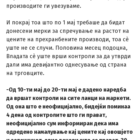
производите ги увезуваме.
И покрај тоа што по 1 мај требаше да бидат
донесени мерки за спречување на растот на
цените на прехранбените производи, тоа сè
уште не се случи. Половина месец подоцна,
Владата сè уште врши контроли за да утврди
дали има девијантно однесување од страна
на трговците.
-Од 10-ти мај до 20-ти мај е дадено наредба
да вршат контроли на сите ланци на маркети.
Од она што е неофицијално, бидејќи поминаа
4 дена од контролите што ги прават,
неофицијално сум информиран дека има
одредено намалување кај цените кај овошјето