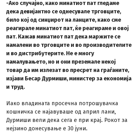
-Ако случајно, како минатиот пат гледаме
дека девијантно се однесувале трговците,
било кој од синџирот на ланците, како сме
реагирале минатиот пат, ќе реагираме и овој
пат. Кажав минатиот пат дека маржите се
намалени во трговците и во производителите
и во дистрибутерите. Не е многу
намалувањето, но и они преземале некој
товар да им излезат во пресрет на граѓаните,
изјави Бесар Дурмиши, министер за економија
и труд.
Иако владината просечна потрошувачка
кошничка се најавуваше од април лани,
Дурмиши вели дека сега е при крај. Рокот за
нејзино донесување е 30 јуни.