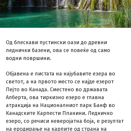
Од блескави пустински оази до древни
леднички базени, ова се повеќе од само
водни површини.
Објавена е листата на најубавите езера во
светот, а на првото место се најде езерот
Пејто во Канада. Сместено во државата
Алберта, ова тиркизно езеро е главна
атракција на Националниот парк Банф во
Канадските Карпести Планини. Ледничко
езеро, со речиси неверојатна боја, е резултат
на еродирање на карпите од страна на