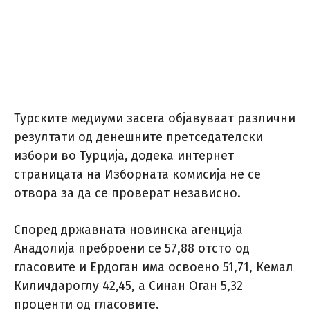
Турските медиуми засега објавуваат различни
резултати од денешните претседателски
избори во Турција, додека интернет
страницата на Изборната комисија не се
отвора за да се проверат независно.
Според државната новинска агенција
Анадолија преброени се 57,88 отсто од
гласовите и Ердоган има освоено 51,71, Кемал
Киличдароглу 42,45, а Синан Оган 5,32
проценти од гласовите.