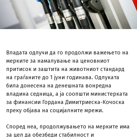
Владата одлучи да го продолжи важењето на
мерките за намалување на ценовниот
притисок и заштита на животниот стандард
на граѓаните до 1 јуни годинава. Одлуката
била донесена на денешната вонредна
владина седница, а ја соопшти министерката
за финансии Гордана Димитриеска-Кочоска
преку објава на социјалните мрежи.
Според неа, продолжувањето на мерките има
за цел да обезбеди стабилност и