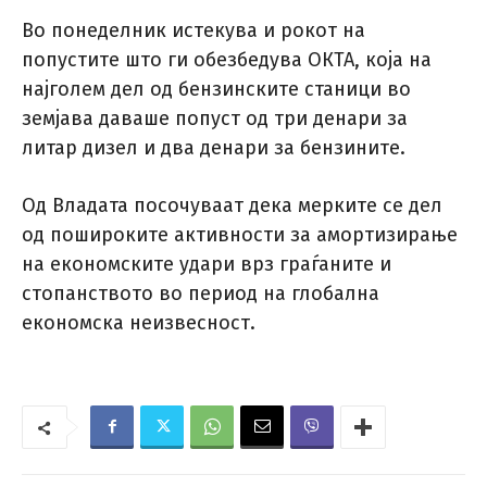
Во понеделник истекува и рокот на
попустите што ги обезбедува ОКТА, која на
најголем дел од бензинските станици во
земјава даваше попуст од три денари за
литар дизел и два денари за бензините.
Од Владата посочуваат дека мерките се дел
од пошироките активности за амортизирање
на економските удари врз граѓаните и
стопанството во период на глобална
економска неизвесност.