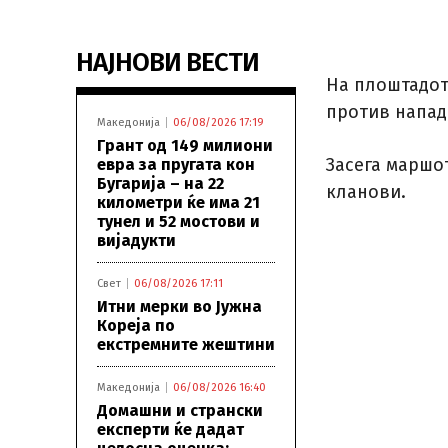
НАЈНОВИ ВЕСТИ
На плоштадот
против напади
Македонија
06/08/2026 17:19
Грант од 149 милиони
Засега маршо
евра за пругата кон
Бугарија – на 22
кланови.
километри ќе има 21
тунел и 52 мостови и
вијадукти
Свет
06/08/2026 17:11
Итни мерки во Јужна
Кореја по
екстремните жештини
Македонија
06/08/2026 16:40
Домашни и странски
експерти ќе дадат