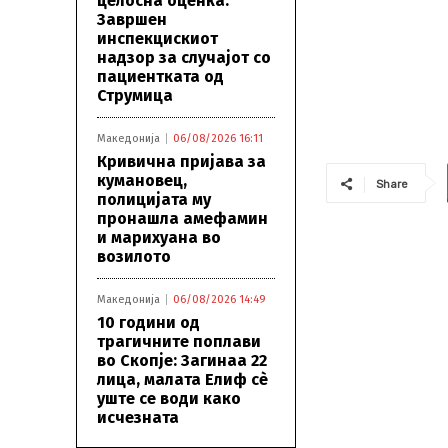
целосна оценка:
Завршен
инспекцискиот
надзор за случајот со
пациентката од
Струмица
Македонија
06/08/2026 16:11
Кривична пријава за
кумановец,
Share
полицијата му
пронашла амефамин
и марихуана во
возилото
Македонија
06/08/2026 14:49
10 години од
трагичните поплави
во Скопје: Загинаа 22
лица, малата Елиф сѐ
уште се води како
исчезната