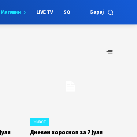
Магазин
LIVE TV
SQ
Барај
ЖИВОТ
јули
Дневен хороскоп за 7 јули