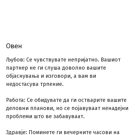
Овен
Љубов: Се чувствувате непријатно. Вашиот
партнер не ги слуша доволно вашите
објаснувања и изговори, а вам ви
недостасува трпение.
Работа: Се обидувате да ги остварите вашите
деловни планови, но се појавуваат ненадејни
проблеми што ве забавуваат.
Здравје: Поминете ги вечерните часови на