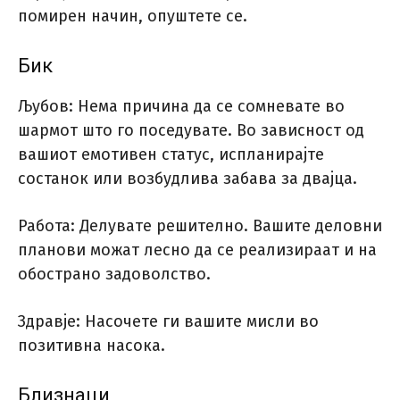
помирен начин, опуштете се.
Бик
Љубов: Нема причина да се сомневате во
шармот што го поседувате. Во зависност од
вашиот емотивен статус, испланирајте
состанок или возбудлива забава за двајца.
Работа: Делувате решително. Вашите деловни
планови можат лесно да се реализираат и на
обострано задоволство.
Здравје: Насочете ги вашите мисли во
позитивна насока.
Близнаци