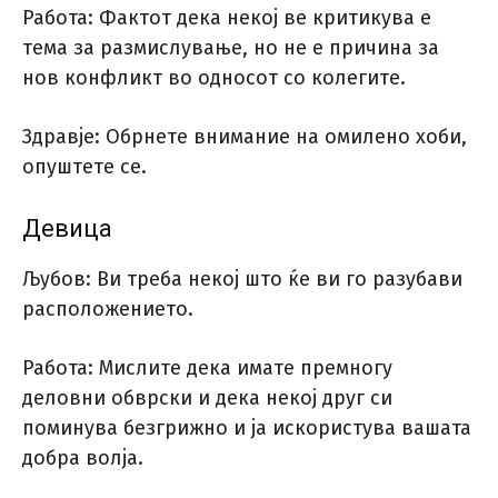
Работа: Фактот дека некој ве критикува е
тема за размислување, но не е причина за
нов конфликт во односот со колегите.
Здравје: Обрнете внимание на омилено хоби,
опуштете се.
Девица
Љубов: Ви треба некој што ќе ви го разубави
расположението.
Работа: Мислите дека имате премногу
деловни обврски и дека некој друг си
поминува безгрижно и ја искористува вашата
добра волја.