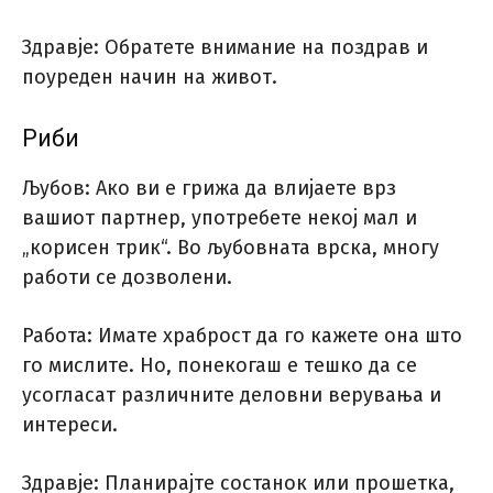
Здравје: Обратете внимание на поздрав и
поуреден начин на живот.
Риби
Љубов: Ако ви е грижа да влијаете врз
вашиот партнер, употребете некој мал и
„корисен трик“. Во љубовната врска, многу
работи се дозволени.
Работа: Имате храброст да го кажете она што
го мислите. Но, понекогаш е тешко да се
усогласат различните деловни верувања и
интереси.
Здравје: Планирајте состанок или прошетка,