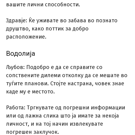
вашите лични способности.
Здравје: Ќе уживате во забава во познато
друштво, како поттик за добро
расположение.
Водолија
Љубов: Подобро е да се справите со
сопствените дилеми отколку да се мешате во
туѓите планови. Стојте настрана, човек знае
каде му е местото.
Работа: Тргнувате од погрешни информации
или од лажна слика што ја имате за некоја
личност, и на тој начин извлекувате
погрешен заклучок.