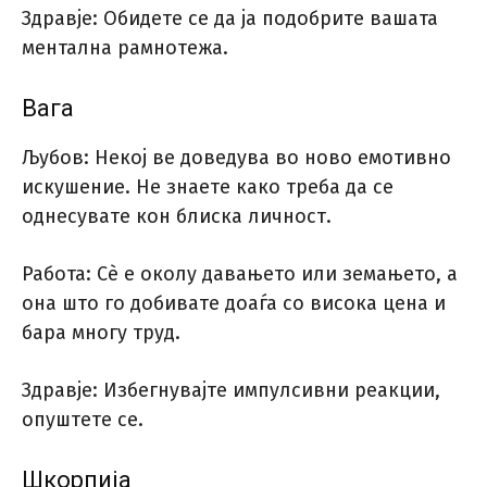
Здравје: Обидете се да ја подобрите вашата
ментална рамнотежа.
Вага
Љубов: Некој ве доведува во ново емотивно
искушение. Не знаете како треба да се
однесувате кон блиска личност.
Работа: Сè е околу давањето или земањето, а
она што го добивате доаѓа со висока цена и
бара многу труд.
Здравје: Избегнувајте импулсивни реакции,
опуштете се.
Шкорпија