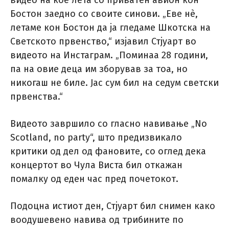
видео на кое лета со приватен авион кон
Бостон заедно со своите синови. „Еве нè,
летаме кон Бостон да ја гледаме Шкотска на
Светското првенство,“ изјавил Стјуарт во
видеото на Инстаграм. „Поминаа 28 години,
па на овие деца им зборував за тоа, но
никогаш не биле. Јас сум бил на седум светски
првенства.“
Видеото завршило со гласно навивање „No
Scotland, no party“, што предизвикало
критики од дел од фановите, со оглед дека
концертот во Чула Виста бил откажан
помалку од еден час пред почетокот.
Подоцна истиот ден, Стјуарт бил снимен како
воодушевено навива од трибините по