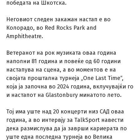
победата на Шкотска.
Неговиот следен закажан настап е во
Колорадо, во Red Rocks Park and
Amphitheatre.
Ветеранот на рок музиката оваа година
наполни 81 година и повеќе од 60 години
настапува на сцена, а во моментов е на
својата проштална турнеја „One Last Time“,
која ја започна во 2024 година, вклучувајќи го
и настапот на Glastonbury минатото лето.
Тој има уште над 20 концерти низ САД оваа
година, а во интервју за TalkSport навести
дека размислува да ја заврши кариерата по
уште една последна турнеја во Велика