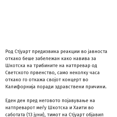
Род Стјуарт предизвика реакции во јавноста
откако беше забележан како навива за
Шкотска на трибините на натпревар од
Светското првенство, само неколку часа
откако го откажа својот концерт во
Калифорнија поради здравствени причини.
Еден ден пред неговото појавување на
натпреварот меѓу Шкотска и Хаити во
саботата (13 јуни), тимот на Стјуарт објавил