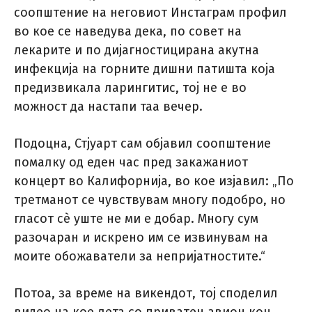
соопштение на неговиот Инстаграм профил
во кое се наведува дека, по совет на
лекарите и по дијагностицирана акутна
инфекција на горните дишни патишта која
предизвикала ларингитис, тој не е во
можност да настапи таа вечер.
Подоцна, Стјуарт сам објавил соопштение
помалку од еден час пред закажаниот
концерт во Калифорнија, во кое изјавил: „По
третманот се чувствувам многу подобро, но
гласот сè уште не ми е добар. Многу сум
разочаран и искрено им се извинувам на
моите обожаватели за непријатностите.“
Потоа, за време на викендот, тој споделил