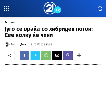
Автомото
Југо се враќа со хибриден погон:
Еве колку ќе чини
Автор:
Деск
31/05/2026 14:03