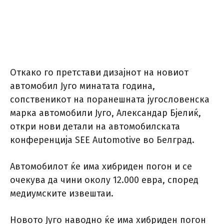
Откако го претстави дизајнот на новиот
автомобил Југо минатата година,
сопственикот на поранешната југословенска
марка автомобили Југо, Александар Бјелиќ,
откри нови детали на автомобилската
конференција SEE Automotive во Белград.
Автомобилот ќе има хибриден погон и се
очекува да чини околу 12.000 евра, според
медиумските извештаи.
Новото Југо наводно ќе има хибриден погон