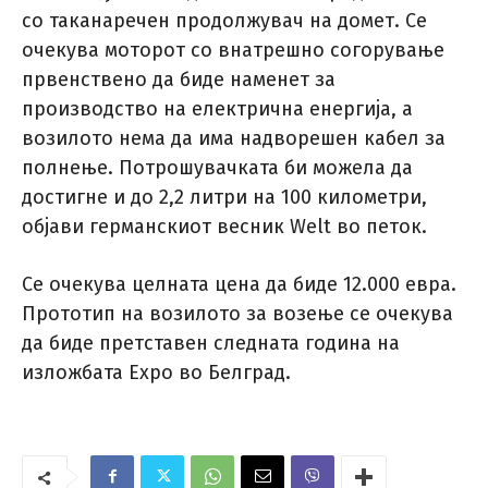
со таканаречен продолжувач на домет. Се
очекува моторот со внатрешно согорување
првенствено да биде наменет за
производство на електрична енергија, а
возилото нема да има надворешен кабел за
полнење. Потрошувачката би можела да
достигне и до 2,2 литри на 100 километри,
објави германскиот весник Welt во петок.
Се очекува целната цена да биде 12.000 евра.
Прототип на возилото за возење се очекува
да биде претставен следната година на
изложбата Expo во Белград.