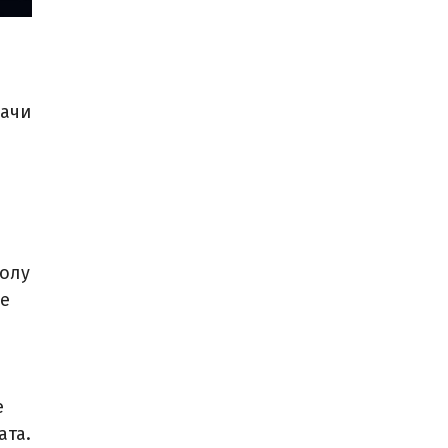
начи
колу
се
e
ата.