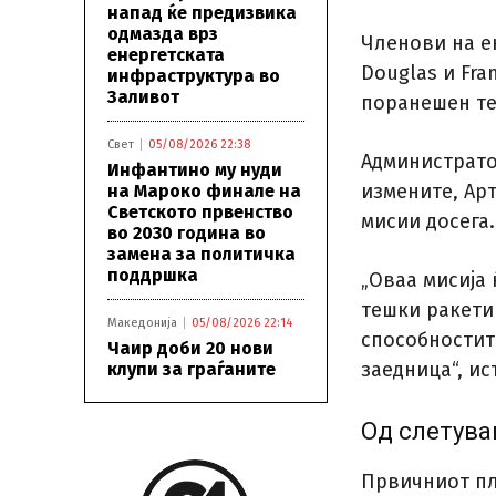
напад ќе предизвика
одмазда врз
Членови на е
енергетската
Douglas и Fra
инфраструктура во
Заливот
поранешен тес
Свет
05/08/2026 22:38
Администратор
Инфантино му нуди
измените, Арт
на Мароко финале на
Светското првенство
мисии досега.
во 2030 година во
замена за политичка
поддршка
„Оваа мисија
тешки ракети 
Македонија
05/08/2026 22:14
способностит
Чаир доби 20 нови
заедница“, ис
клупи за граѓаните
Од слетува
Првичниот пл