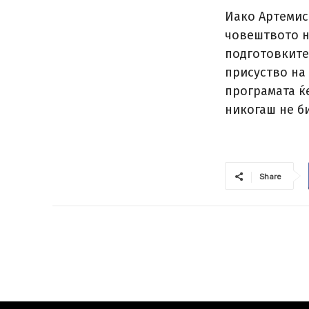
Иако Артемис
човештвото н
подготовките
присуство на 
програмата ќе
никогаш не б
Share