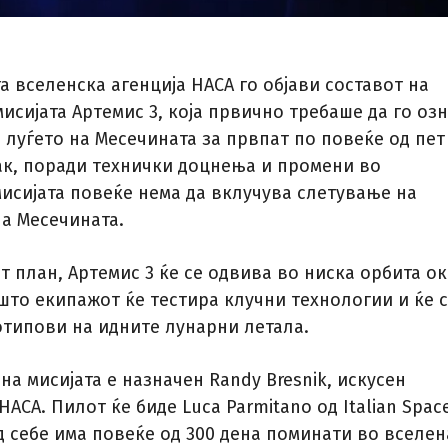
 вселенска агенција НАСА го објави составот на
исијата Артемис 3, која првично требаше да го оз
 луѓето на Месечината за првпат по повеќе од пет
ак, поради технички доцнења и промени во
мисијата повеќе нема да вклучува слетување на
а Месечината.
 план, Артемис 3 ќе се одвива во ниска орбита о
 што екипажот ќе тестира клучни технологии и ќе 
отипови на идните лунарни летала.
на мисијата е назначен Randy Bresnik, искусен
НАСА. Пилот ќе биде Luca Parmitano од Italian Spac
ад себе има повеќе од 300 дена поминати во вселен