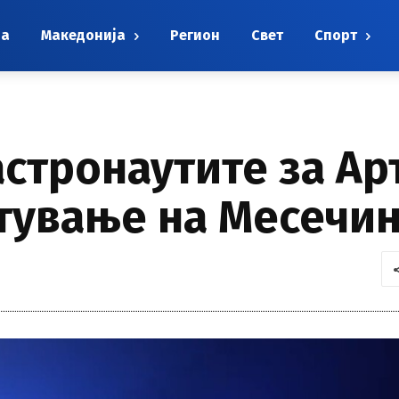
на
Македонија
Регион
Свет
Спорт
астронаутите за Ар
етување на Месечи