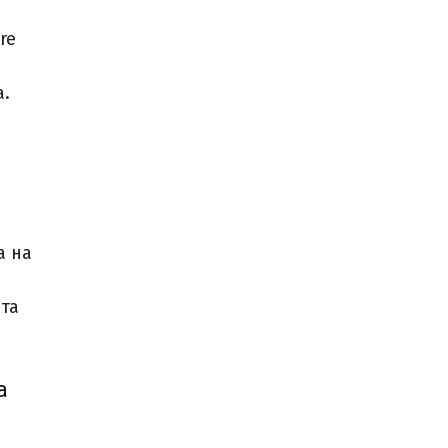
re
а.
а на
та
а