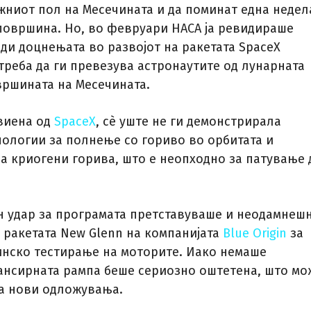
ужниот пол на Месечината и да поминат една недел
 површина. Но, во февруари НАСА ја ревидираше
ади доцнењата во развојот на ракетата SpaceX
а треба да ги превезува астронаутите од лунарната
вршината на Месечината.
звиена од
SpaceX
, сè уште не ги демонстрирала
нологии за полнење со гориво во орбитата и
а криогени горива, што е неопходно за патување 
 удар за програмата претставуваше и неодамнеш
а ракетата New Glenn на компанијата
Blue Origin
за
инско тестирање на моторите. Иако немаше
ансирната рампа беше сериозно оштетена, што мо
а нови одложувања.