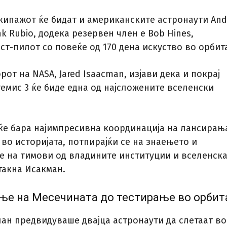
кипажот ќе бидат и американските астронаути And
nk Rubio, додека резервен член е Bob Hines,
т-пилот со повеќе од 170 дена искуство во орбит
от на NASA, Jared Isaacman, изјави дека и покрај
емис 3 ќе биде една од најсложените вселенски
 ќе бара најимпресивна координација на лансирањ
во историјата, потпирајќи се на знаењето и
е на тимови од владините институции и вселенска
такна Исакман.
ње на Месечината до тестирање во орбит
ан предвидуваше двајца астронаути да слетаат во