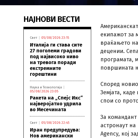
НАЈНОВИ ВЕСТИ
Американската
екипажот за м
Свет
05/08/2026 23:15
враќањето на
Италија ги става сите
27 поголеми градови
децении. Сеп
под највисоко ниво
програмата, 
на тревога поради
површината н
екстремните
горештини
Според новиот
Наука и Технологија
Земјата, каде
05/08/2026 23:05
Ракета на „Спејс Икс“
спои со прот
најверојатно удрила
во Месечината
За командант 
Свет
05/08/2026 22:45
астронаут на 
Иран предупредува:
Agency, кој з
Нов американски