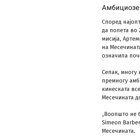
Амбициозен
Според најоп
да полета во 
мисија, Артем
на Месечината
означила поче
Сепак, многу 
премногу амб
кинеската все
Месечината до
„Воопшто не б
Simeon Barbe
Месечината.