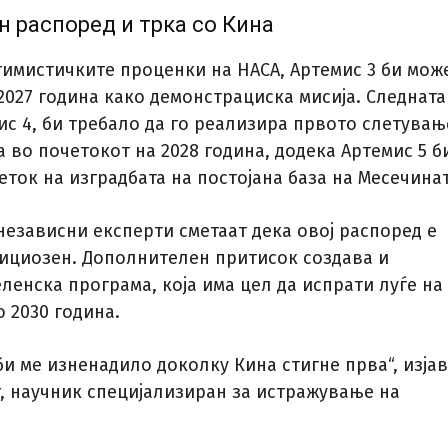
 распоред и трка со Кина
тимистичките проценки на НАСА, Артемис 3 би мож
2027 година како демонстрациска мисија. Следната
ис 4, би требало да го реализира првото слетувањ
 во почетокот на 2028 година, додека Артемис 5 б
ток на изградбата на постојана база на Месечинат
независни експерти сметаат дека овој распоред е
ициозен. Дополнителен притисок создава и
ленска програма, која има цел да испрати луѓе на
 2030 година.
и ме изненадило доколку Кина стигне прва“, изја
r, научник специјализиран за истражување на