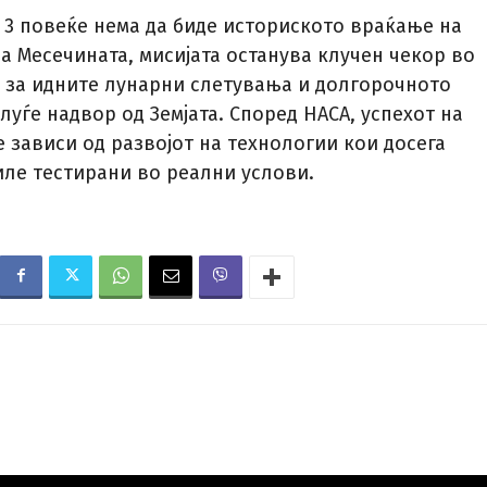
 3 повеќе нема да биде историското враќање на
а Месечината, мисијата останува клучен чекор во
 за идните лунарни слетувања и долгорочното
луѓе надвор од Земјата. Според НАСА, успехот на
 зависи од развојот на технологии кои досега
иле тестирани во реални услови.