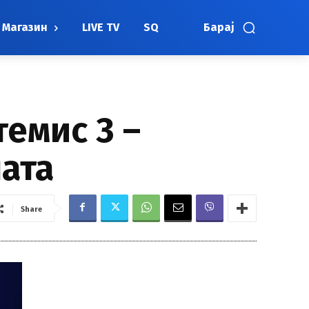
Магазин
LIVE TV
SQ
Барај
темис 3 –
ната
Share