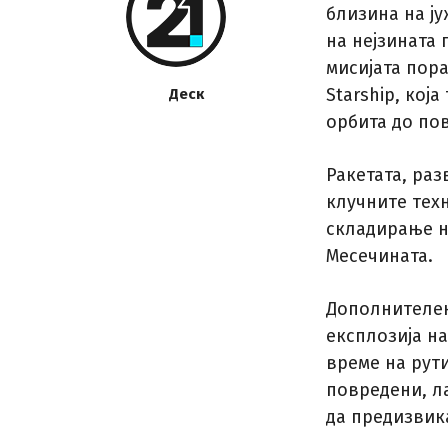
близина на ј
на нејзината
мисијата пор
Starship, кој
Деск
орбита до по
Ракетата, ра
клучните тех
складирање н
Месечината.
Дополнителен
експлозија н
време на рут
повредени, л
да предизвик