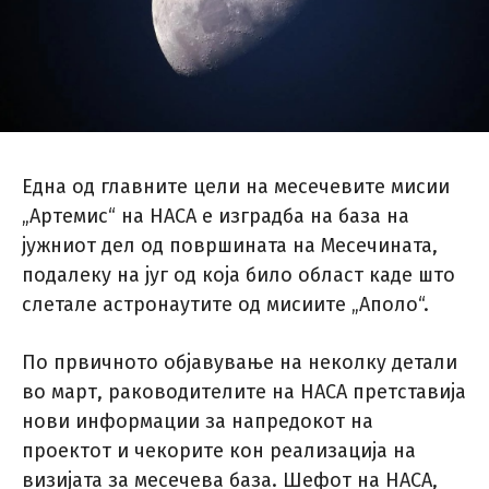
Една од главните цели на месечевите мисии
„Артемис“ на НАСА е изградба на база на
јужниот дел од површината на Месечината,
подалеку на југ од која било област каде што
слетале астронаутите од мисиите „Аполо“.
По првичното објавување на неколку детали
во март, раководителите на НАСА претставија
нови информации за напредокот на
проектот и чекорите кон реализација на
визијата за месечева база. Шефот на НАСА,