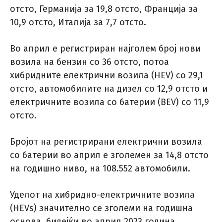
отсто, Германија за 19,8 отсто, Франција за
10,9 отсто, Италија за 7,7 отсто.
Во април е регистриран најголем број нови
возила на бензин со 36 отсто, потоа
хибридните електрични возила (HEV) со 29,1
отсто, автомобилите на дизел со 12,9 отсто и
електричните возила со батерии (BEV) со 11,9
отсто.
Бројот на регистрирани електрични возила
со батерии во април е зголемен за 14,8 отсто
на годишно ниво, на 108.552 автомобили.
Уделот на хибридно-електричните возила
(HEVs) значително се зголеми на годишна
основа, бидејќи во април 2023 година