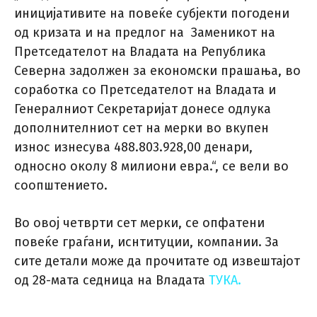
иницијативите на повеќе субјекти погодени
од кризата и на предлог на Заменикот на
Претседателот на Владата на Република
Северна задолжен за економски прашања, во
соработка со Претседателот на Владата и
Генералниот Секретаријат донесе одлука
дополнителниот сет на мерки во вкупен
износ изнесува 488.803.928,00 денари,
односно околу 8 милиони евра.“, се вели во
соопштението.
Во овој четврти сет мерки, се опфатени
повеќе граѓани, иснтитуции, компании. За
сите детали може да прочитате од извештајот
од 28-мата седница на Владата
ТУКА.