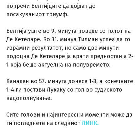
попречи Белгијците да дојдат до
посакуваниот триумф.
Белгија уште во 9. минута поведе со голот на
Де Кетеларе. Во 31. минуа Тилман успеа да го
израмни резултатот, но само две минути
подоцна Де Кетеларе ја врати предностан а 2-
1 која беше актуелна на полувремето.
Ванакен во 57. минута донесе 1-3, а конечните
1-4 ги постави Лукаку со гол во судиското
надополнување.
Сите голови и најинтересни моменти може да
ги погледнете на следниот
ЛИНК.