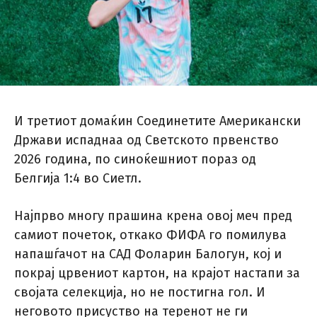
И третиот домаќин Соединетите Американски
Држави испаднаа од Светското првенство
2026 година, по синоќешниот пораз од
Белгија 1:4 во Сиетл.
Најпрво многу прашина крена овој меч пред
самиот почеток, откако ФИФА го помилува
напашѓачот на САД Фоларин Балогун, кој и
покрај црвениот картон, на крајот настапи за
својата селекција, но не постигна гол. И
неговото присуство на теренот не ги