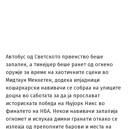
Автобус од Светското првенство беше
запален, а тинејџер беше ранет од огнено
оружје за време на хаотичните сцени во
Мидтаун Менхетен, додека илјадници
кошаркарски навивачи се собраа на улиците
доцна во саботата за да ја прослават
историската победа на Њујорк Никс во
финалето на НБА. Некои навивачи запалија
огномет и испукаа димни гранати откако се
излеаја од преполните барови и места на