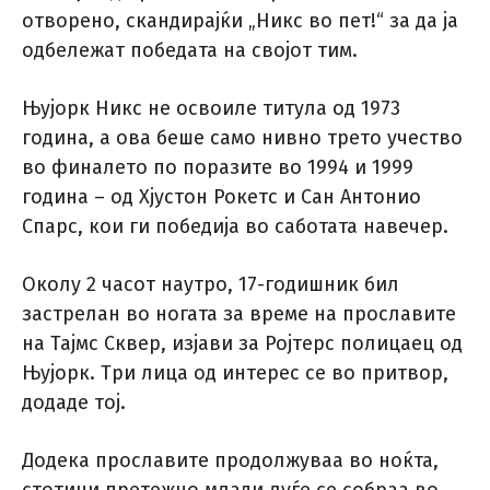
отворено, скандирајќи „Никс во пет!“ за да ја
одбележат победата на својот тим.
Њујорк Никс не освоиле титула од 1973
година, а ова беше само нивно трето учество
во финалето по поразите во 1994 и 1999
година – од Хјустон Рокетс и Сан Антонио
Спарс, кои ги победија во саботата навечер.
Околу 2 часот наутро, 17-годишник бил
застрелан во ногата за време на прославите
на Тајмс Сквер, изјави за Ројтерс полицаец од
Њујорк. Три лица од интерес се во притвор,
додаде тој.
Додека прославите продолжуваа во ноќта,