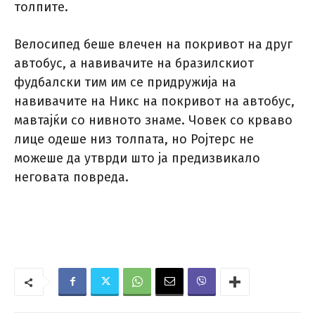
толпите.
Велосипед беше влечен на покривот на друг
автобус, а навивачите на бразилскиот
фудбалски тим им се придружија на
навивачите на Никс на покривот на автобус,
мавтајќи со нивното знаме. Човек со крваво
лице одеше низ толпата, но Ројтерс не
можеше да утврди што ја предизвикало
неговата повреда.