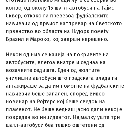
стотици претежно млади луѓе се собраа во
конвој од околу 15 шатл-автобуси на Тајмс
Сквер, откако ги превезоа фудбалските
навивачи од првиот натпревар на Светското
првенство во областа на Њујорк помеѓу
Бразил и Мароко, кој заврши нерешено.
Некои од нив се качија на покривите на
автобусите, влегоа внатре и седнаа на
возачките седишта. Еден од жолтите
училишни автобуси што градската влада ги
ангажираше за да им помогне на фудбалските
навивачи беше запален, според видео
новинар на Ројтерс кој беше сведок на
пламенот. Не беше веднаш јасно дали некој е
повреден во инцидентот. Најмалку уште три
шатл-автобуси беа тешко оштетени од