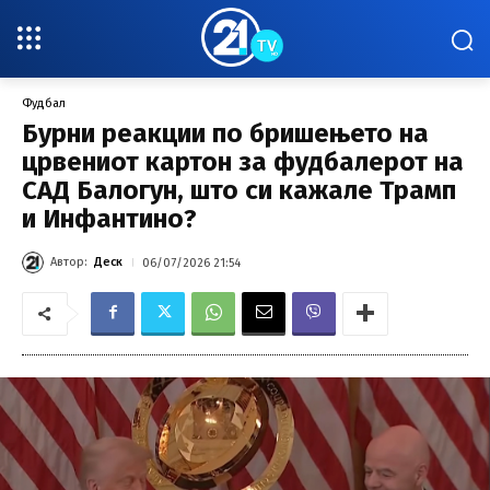
Фудбал
Бурни реакции по бришењето на
црвениот картон за фудбалерот на
САД Балогун, што си кажале Трамп
и Инфантино?
Автор:
Деск
06/07/2026 21:54