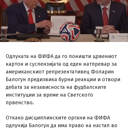
Одлуката на ФИФА да го поништи црвениот
картон и суспензијата од еден натпревар за
американскиот репрезентативец Фоларин
Балогун предизвика бурни реакции и отвори
дебата за независноста на фудбалските
институции за време на Светското
првенство.
Откако дисциплинските органи на ФИФА
одлучија Балогун да има право на настап во