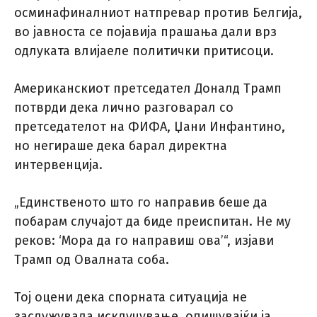
осминафиналниот натпревар против Белгија,
во јавноста се појавија прашања дали врз
одлуката влијаеле политички притисоци.
Американскиот претседател Доналд Трамп
потврди дека лично разговарал со
претседателот на ФИФА, Џани Инфантино,
но негираше дека барал директна
интервенција.
„Единственото што го направив беше да
побарам случајот да биде преиспитан. Не му
реков: ‘Мора да го направиш ова’“, изјави
Трамп од Овалната соба.
Тој оцени дека спорната ситуација не
заслужувала исклучување, опишувајќи ја