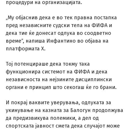
процедури на организацијата.
„Му објаснив дека е во тек правна постапка
пред независните судски тела на ФИФА и
дека тие ќе донесат одлука во соодветно
време“, напиша Инфантино во објава на
платформата X.
Тој потенцираше дека токму така
функционира системот на ФИФА и дека
независноста на нејзините дисциплински
органи е принцип што секогаш ќе го брани.
И покрај ваквите уверувања, одлуката за
укинување на казната за Балогун продолжува
да предизвикува полемики, а дел од
спортската јавност смета дека случајот може