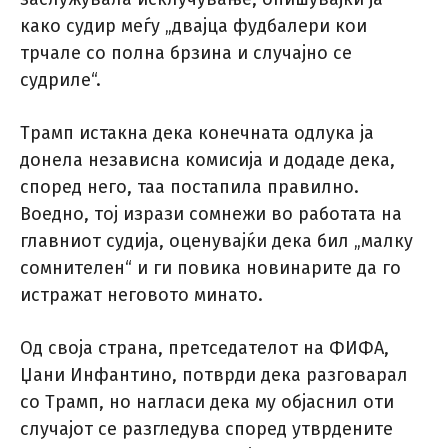
како судир меѓу „двајца фудбалери кои
трчале со полна брзина и случајно се
судриле“.
Трамп истакна дека конечната одлука ја
донела независна комисија и додаде дека,
според него, таа постапила правилно.
Воедно, тој изрази сомнежи во работата на
главниот судија, оценувајќи дека бил „малку
сомнителен“ и ги повика новинарите да го
истражат неговото минато.
Од своја страна, претседателот на ФИФА,
Џани Инфантино, потврди дека разговарал
со Трамп, но нагласи дека му објаснил оти
случајот се разгледува според утврдените