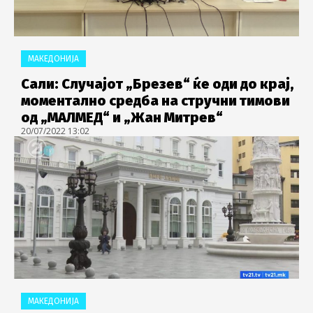
МАКЕДОНИЈА
Сали: Случајот „Брезев“ ќе оди до крај,
моментaлно средба на стручни тимови
од „МАЛМЕД“ и „Жан Митрев“
20/07/2022 13:02
МАКЕДОНИЈА