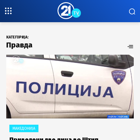
КАТЕГОРИЈА:
Правда
МАКЕДОНИЈА
Приведени две лица во Штип,