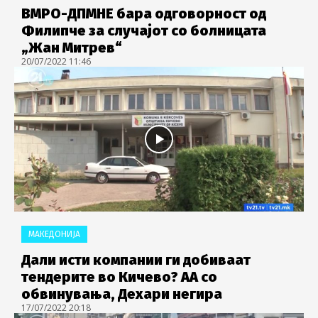
ВМРО-ДПМНЕ бара одговорност од
Филипче за случајот со болницата
„Жан Митрев“
20/07/2022 11:46
МАКЕДОНИЈА
Дали исти компании ги добиваат
тендерите во Кичево? АА со
обвинувања, Дехари негира
17/07/2022 20:18