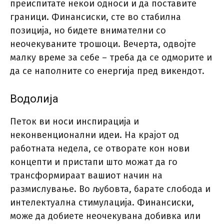
преиспитате некои односи и да поставите
граници. Финансиски, сте во стабилна
позиција, но бидете внимателни со
неочекуваните трошоци. Вечерта, одвојте
малку време за себе – треба да се одморите и
да се наполните со енергија пред викендот.
Водолија
Петок ви носи инспирација и
неконвенционални идеи. На крајот од
работната недела, се отворате кон нови
концепти и пристапи што можат да го
трансформираат вашиот начин на
размислување. Во љубовта, барате слобода и
интелектуална стимулација. Финансиски,
може да добиете неочекувана добивка или