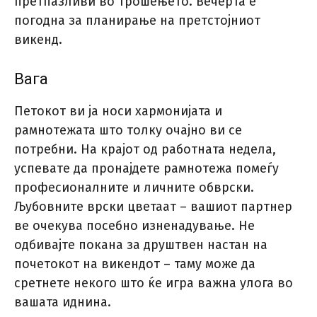
претпазливи во трошењето. Вечерта е
погодна за планирање на претстојниот
викенд.
Вага
Петокот ви ја носи хармонијата и
рамнотежата што толку очајно ви се
потребни. На крајот од работната недела,
успевате да пронајдете рамнотежа помеѓу
професионалните и личните обврски.
Љубовните врски цветаат – вашиот партнер
ве очекува посебно изненадување. Не
одбивајте покана за друштвен настан на
почетокот на викендот – таму може да
сретнете некого што ќе игра важна улога во
вашата иднина.