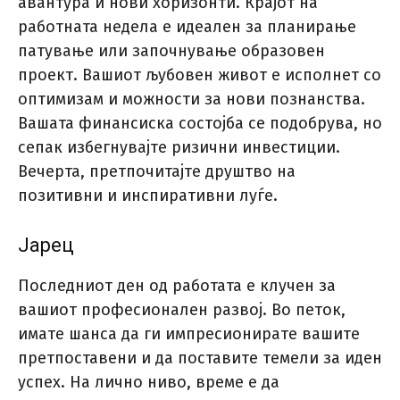
авантура и нови хоризонти. Крајот на
работната недела е идеален за планирање
патување или започнување образовен
проект. Вашиот љубовен живот е исполнет со
оптимизам и можности за нови познанства.
Вашата финансиска состојба се подобрува, но
сепак избегнувајте ризични инвестиции.
Вечерта, претпочитајте друштво на
позитивни и инспиративни луѓе.
Јарец
Последниот ден од работата е клучен за
вашиот професионален развој. Во петок,
имате шанса да ги импресионирате вашите
претпоставени и да поставите темели за иден
успех. На лично ниво, време е да