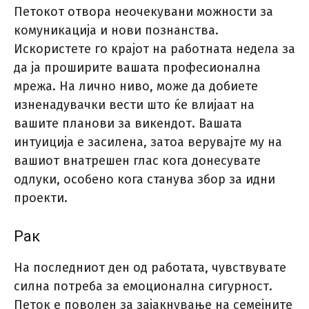
Петокот отвора неочекувани можности за
комуникација и нови познанства.
Искористете го крајот на работната недела за
да ја проширите вашата професионална
мрежа. На лично ниво, може да добиете
изненадувачки вести што ќе влијаат на
вашите планови за викендот. Вашата
интуиција е засилена, затоа верувајте му на
вашиот внатрешен глас кога донесувате
одлуки, особено кога станува збор за идни
проекти.
Рак
На последниот ден од работата, чувствувате
силна потреба за емоционална сигурност.
Петок е поволен за зајакнување на семејните