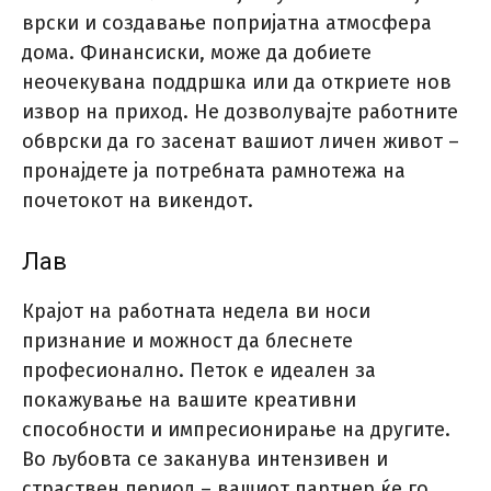
врски и создавање попријатна атмосфера
дома. Финансиски, може да добиете
неочекувана поддршка или да откриете нов
извор на приход. Не дозволувајте работните
обврски да го засенат вашиот личен живот –
пронајдете ја потребната рамнотежа на
почетокот на викендот.
Лав
Крајот на работната недела ви носи
признание и можност да блеснете
професионално. Петок е идеален за
покажување на вашите креативни
способности и импресионирање на другите.
Во љубовта се заканува интензивен и
страствен период – вашиот партнер ќе го