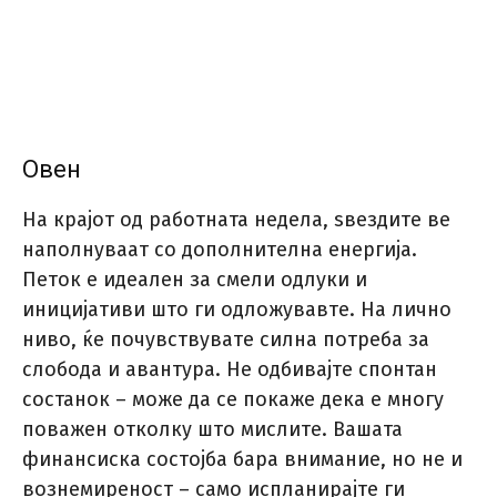
Овен
На крајот од работната недела, ѕвездите ве
наполнуваат со дополнителна енергија.
Петок е идеален за смели одлуки и
иницијативи што ги одложувавте. На лично
ниво, ќе почувствувате силна потреба за
слобода и авантура. Не одбивајте спонтан
состанок – може да се покаже дека е многу
поважен отколку што мислите. Вашата
финансиска состојба бара внимание, но не и
вознемиреност – само испланирајте ги