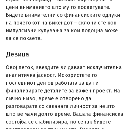
цени вниманието што му го посветувате.
Бидете внимателни со финансиските одлуки
на почетокот на викендот – склони сте кон
импулсивни купувања за кои подоцна може
да се покаете.
Девица
Овој петок, ѕвездите ви даваат исклучителна
аналитичка јасност. Искористете го
последниот ден од работата за да ги
финализирате деталите за важен проект. На
лично ниво, време е отворено да
разговарате со саканата личност за нешто
што ве мачи долго време. Вашата финансиска
состојба се стабилизира, но сепак бидете