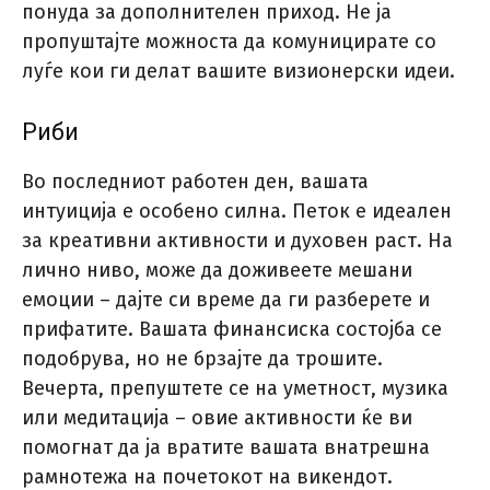
понуда за дополнителен приход. Не ја
пропуштајте можноста да комуницирате со
луѓе кои ги делат вашите визионерски идеи.
Риби
Во последниот работен ден, вашата
интуиција е особено силна. Петок е идеален
за креативни активности и духовен раст. На
лично ниво, може да доживеете мешани
емоции – дајте си време да ги разберете и
прифатите. Вашата финансиска состојба се
подобрува, но не брзајте да трошите.
Вечерта, препуштете се на уметност, музика
или медитација – овие активности ќе ви
помогнат да ја вратите вашата внатрешна
рамнотежа на почетокот на викендот.