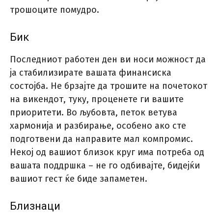
трошоците помудро.
Бик
Последниот работен ден ви носи можност да
ја стабилизирате вашата финансиска
состојба. Не брзајте да трошите на почетокот
на викендот, туку, проценете ги вашите
приоритети. Во љубовта, петок ветува
хармонија и разбирање, особено ако сте
подготвени да направите мал компромис.
Некој од вашиот близок круг има потреба од
вашата поддршка – не го одбивајте, бидејќи
вашиот гест ќе биде запаметен.
Близнаци