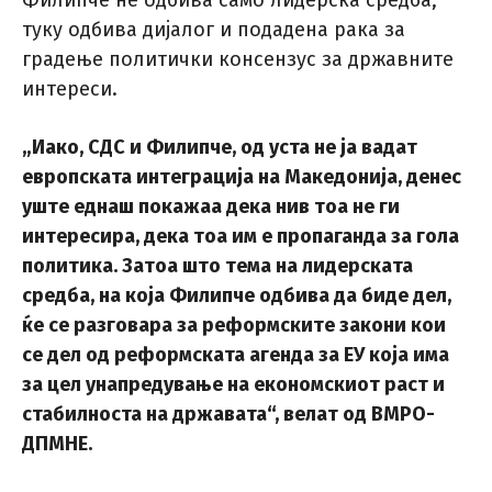
Филипче не одбива само лидерска средба,
туку одбива дијалог и подадена рака за
градење политички консензус за државните
интереси.
„Иако, СДС и Филипче, од уста не ја вадат
европската интеграција на Македонија, денес
уште еднаш покажаа дека нив тоа не ги
интересира, дека тоа им е пропаганда за гола
политика. Затоа што тема на лидерската
средба, на која Филипче одбива да биде дел,
ќе се разговара за реформските закони кои
се дел од реформската агенда за ЕУ која има
за цел унапредување на економскиот раст и
стабилноста на државата“, велат од ВМРО-
ДПМНЕ.