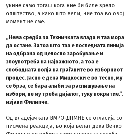
укине само тогаш кога ние би биле зрело
општество, а како што вели, ние тоа во овој
момент не сме.
„Нема средба за Техничката влада и таа мора
да остане. Затоа што таа е последната линија
на одбрана од целосно заробување и
злоупотреба на најважното, а тоа е
слободната волја на граѓаните во изборниот
процес. Јасно е дека Мицкоски е во тесно, му
се брза, се бара алиби за распишување на
избори, не му треба дијалог, туку покритие.“,
изјави Филипче.
Од владејачката ВМРО-ДПМНЕ се огласија со
писмена реакција, во која велат дека Венко