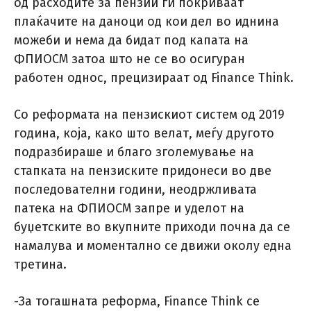
од расходите за пензии ги покриваат
плаќачите на даноци од кои дел во иднина
можеби и нема да бидат под капата на
ФПИОСМ затоа што не се во осигуран
работен однос, прецизираат од Finance Think.
Со реформата на пензискиот систем од 2019
година, која, како што велат, меѓу другото
подразбираше и благо зголемување на
стапката на пензиските придонеси во две
последователни години, неодржливата
патека на ФПИОСМ запре и уделот на
буџетските во вкупните приходи почна да се
намалува и моментално се движи околу една
третина.
-За тогашната реформа, Finance Think се