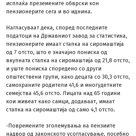
исплаќа преземените обврски кон
пензионерите сега и во иднина.
Нагласуваат дека, според последните
податоци на Државниот завод за статистика,
пензионерите имаат стапка на сиромаштија
од 7 отсто, што е значајно пониска од
вкупната стапка на сиромаштија од 21,8 отсто,
и уште пониска споредено со други
општествени групи, како децата со 30,3 отсто,
самохраните родители 41,6 и многудетните
семејства 45,6 отсто. Лицата над 65 години
кои живеат како самци, додаваат, имаат
стапка на сиромаштија од само 4,1 отсто.
-Повремените зголемувања на пензиите
надвор од законското усогласување, посебно