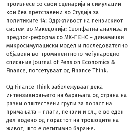
произнесе со свои сценарија и симулации
кои беа претставени во Студија за
политиките 14: Одржливост на пензискиот
систем во Македонија: Сеопфатна анализа и
предлог-реформа со МК-ПЕНС – динамички
микросимулациски модел и последователно
објавени во проминентното меѓународно
списание Journal of Pension Economics &
Finance, потсетуваат од Finance Think.
Од Finance Think забележуваат дека
интензивирањето на барањата од страна на
разни општествени групи за пораст на
примањата – плати, пензии и сл., е во еден
дел водено од порастот на трошоците на
живот, што е легитимно барање.