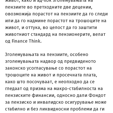
живот, како и ад-хок зголемувањата на
пензиите во претходните две децении,
овозможија порастот на пензиите да го следи
или да го надмине порастот на трошоците на
живот, и оттука, во целост да го заштити
животниот стандард на пензионерите, велат
од Finance Think.
Зголемувањата на пензиите, особено
зголемувањата надвор од предвиденото
законско усогласување со порастот на
трошоците на живот и просечната плата,
како што посочуваат, е неопходно да се
гледаат од призма на макро-стабилноста на
пензиските финансии, односно дали Фондот
за пензиско и инвалидско осигурување може
стабилно и без ликвидносни проблеми да ги