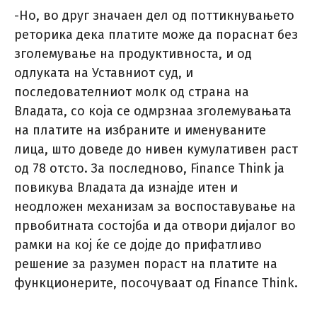
-Но, во друг значаен дел од поттикнувањето
реторика дека платите може да пораснат без
зголемување на продуктивноста, и од
одлуката на Уставниот суд, и
последователниот молк од страна на
Владата, со која се одмрзнаа зголемувањата
на платите на избраните и именуваните
лица, што доведе до нивен кумулативен раст
од 78 отсто. За последново, Finance Think ја
повикува Владата да изнајде итен и
неодложен механизам за воспоставување на
првобитната состојба и да отвори дијалог во
рамки на кој ќе се дојде до прифатливо
решение за разумен пораст на платите на
функционерите, посочуваат од Finance Think.