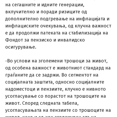
на сегашните и идните генерации,
вклучително и поради ризиците од
дополнително подгревање на инфлацијата и
инфлациските очекувања, од клучна важност
е да продолжи патеката на стабилизација на
Фондот за пензиско и инвалидско
осигурување.
-Во услови на зголемени трошоци за живот,
од особена важност е животниот стандард на
граѓаните да се задржи. Во сегментот на
социјалната заштита, односно социјалните
надоместоци и пензиите, клучно е нивното
усогласување со порастот на трошоците на
живот. Според следната табела,
усогласувањата на пензиите со трошоците на