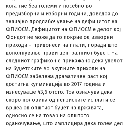
кога тие беа големи и посебно во
предизборни и изборни години, доведоа до
значајно продлабочување на дефицитот на
ФПИОСМ. Дефицитот на ФПИОСМ е делот кој
Фондот не може да го покрие од изворни
приходи – придонеси на плати, поради што
дополнување прави централниот буџет. На
следниот графикон е прикажано дека уделот
на буџетските во вкупните приходи на
ФПИОСМ забележа драматичен раст кој
достигна кулминација во 2017 година и
изнесуваше 43,6 отсто. Тоа означува дека
скоро половина од пензиските исплати се
вршеа од општиот буџет на државата,
односно се на товар на општото
оданочување, што имплицира дека голем дел