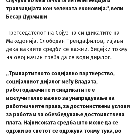
случува во вештачката интелигенција и
транзицијата кон зелената економија.“,
вели
Бесар Дурмиши
Претседателот на Сојуз на синдикатите на
Македонија, Слободан Трендафилов, изјави
дека ваквите средби се важни, бидејќи токму
на овој начин треба да се води дијалог.
„Трипартитното социјално партнерство,
социјалниот дијалог меѓу Владата,
работодавачите и синдикатите е
исклучително важно за унапредување на
работничките права, за достоинствени услови
за работа и за обезбедување достоинствена
плата. Највисоката средба што може да се
одржи во светот се одржува токму тука, во