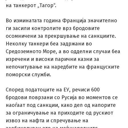
на танкерот „Тагор“.
Во изминатата година Франција значително
ги засили контролите врз бродовите
осомничени за прекршување на санкциите.
Неколку танкери беа задржани во
Средоземното Море, а во одделни случаи беа
изречени и високи парични казни за
непочитување на наредбите на француските
поморски служби.
Според податоците на ЕУ, речиси 600
бродови поврзани со Русија во моментов се
наоѓаат под санкции, како дел од напорите
за ограничување на приходите од рускиот
извоз на нафта и спречување на