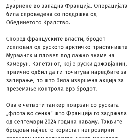
Дуарнене во западна Франција. Операцијата
била спроведена со поддршка од
Обединетото Кралство.
Според француските власти, бродот
испловил од руското арктичко пристаниште
Мурманск и пловел под лажно знаме на
Камерун. Капетанот, кој е руски државјанин,
првично одбил да ги почитува наредбите за
запирање, по што била извршена акција за
преземање контрола врз бродот.
Ова е четврти танкер поврзан со руската
„флота во сенка“ што Франција го задржала
од септември 2024 година наваму. Таквите
бродови најчесто користат непрозирни