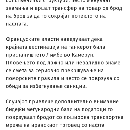
сопственички структури, често менуваат
знамиња и вршат трансфер на товар од брод
на брод за да го сокријат потеклото на
нафтата.
Француските власти наведуваат дека
крајната дестинација на танкерот била
пристаништето Лимбе во Камерун.
Пловењето под лажно или невалидно знаме
се смета за сериозно прекршување на
поморските правила и често се поврзува со
обиди за избегнување санкции.
Случајот привлече дополнително внимание
бидејќи меѓународни бази на податоци го
поврзуваат бродот со поширока транспортна
мрежа на иранскиот трговец со нафта