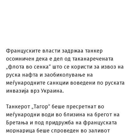
Француските власти задржаа танкер
осомничен дека е дел од таканаречената
„флота во сенка“ што се користи за извоз на
руска нафта и заобиколување на
меѓународните санкции воведени по руската
инвазија врз Украина.
Танкерот „Тагор“ беше пресретнат во
меѓународни води во близина на брегот на
Бретања и под придружба на француската
морнарица беше спроведен во заливот