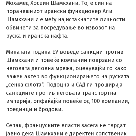
Мохамед Хосеин Шамкхани. Тој е син на
поранешниот ирански функционер Али
Шамкхани и е меѓу најистакнатите личности
обвинети за посредување во извозот на
руска и иранска нафта.
Минатата година ЕУ воведе санкции против
Шамкхани и повеќе компании поврзани со
неговата деловна мрежа, оценувајќи го како
важен актер во функционирањето на руската
„сенка флота“. Подоцна и САД ги проширија
санкциите против неговата транспортна
империја, опфаќајќи повеќе од 100 компании,
поединци и бродови.
Сепак, француските власти засега не тврдат
јавно дека Шамкхани е директен сопственик