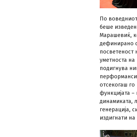
По воведниот
беше изведен
Марашевиќ, ко
дефинирано с
посветеност 
уметноста на 
подигнува ни
перформансит
отсекогаш го
функцијата – 
динамиката, 
генерација, с
издигнати на