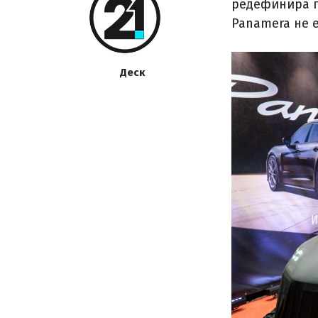
редефинира г
Panamera не е
Деск