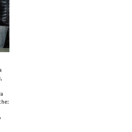
а
,
та
che:
о