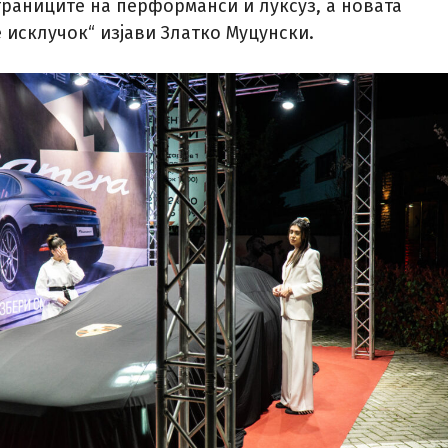
раниците на перформанси и луксуз, а новата
 исклучок“ изјави Златко Муцунски.