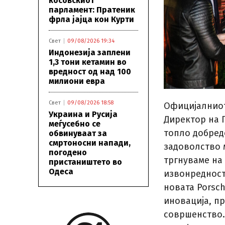
косовскиот
парламент: Пратеник
фрла јајца кон Курти
Свет
09/08/2026 19:34
Индонезија заплени
1,3 тони кетамин во
вредност од над 100
милиони евра
Свет
09/08/2026 18:58
Официјалниот
Украина и Русија
Директор на 
меѓусебно се
топло добредо
обвинуваат за
смртоносни напади,
задоволство 
погодено
тргнуваме на
пристаништето во
Одеса
извонредност
новата Porsch
иновација, п
совршенство.