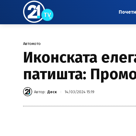
Почет
Автомото
Иконската елег
патишта: Промо
Автор:
Деск
14/03/2024 15:19