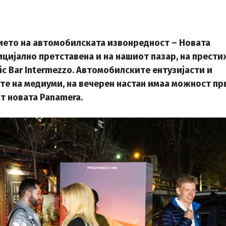
ето на автомобилската извонредност – Новата
цијално претставена и на нашиот пазар, на прест
ic Bar Intermezzo. Aвтомобилските ентузијасти и
те на медиуми, на вечерен настан имаа можност пр
ат новата Panamera.