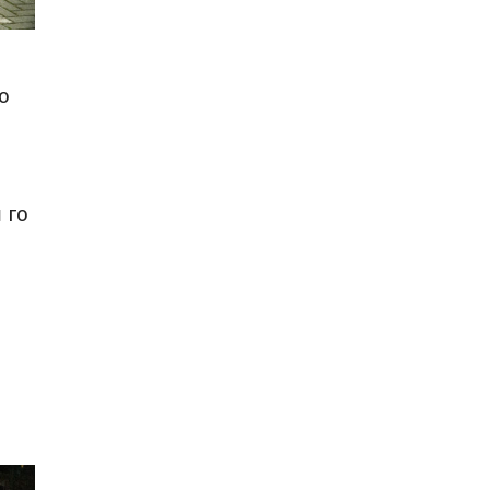
о
 го
о