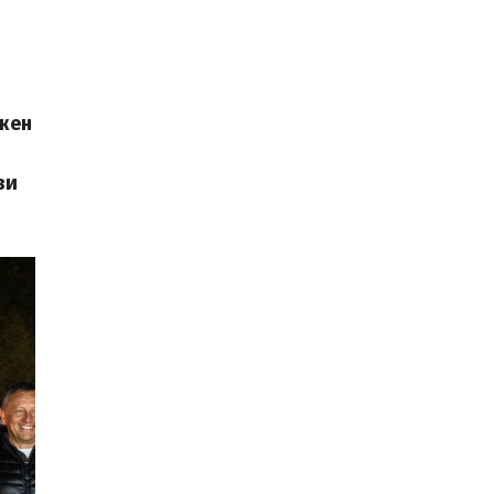
ижен
ви