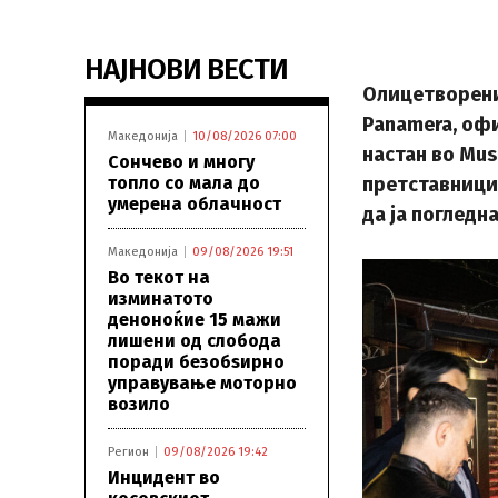
НАЈНОВИ ВЕСТИ
Oлицетворени
Panamera, офи
Македонија
10/08/2026 07:00
настан во Mus
Сончево и многу
топло со мала до
претставници
умерена облачност
да ја погледн
Македонија
09/08/2026 19:51
Во текот на
изминатото
деноноќие 15 мажи
лишени од слобода
поради безобѕирно
управување моторно
возило
Регион
09/08/2026 19:42
Инцидент во