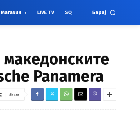
Магазин
LIVE TV
SQ
Барај
а македонските
sche Panamera
Share