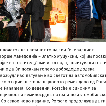
 почеток на настанот го најави Генералниот
Порше Македонија – Златко Муцунски, кој им посак
јде на гостите: „Дами и господа, почитувани гости
ми е да Ви посакам големо добредојде додека
 возбудливо патување во светот на автомобилска
 со откривањето на најновото ремек дело од Pors
e Panamera. Со децении, Porsche е синоним за
рецизност и немилосрдна потрага по автомобилск
 Со секое ново издание, Porsche продолжува да ги