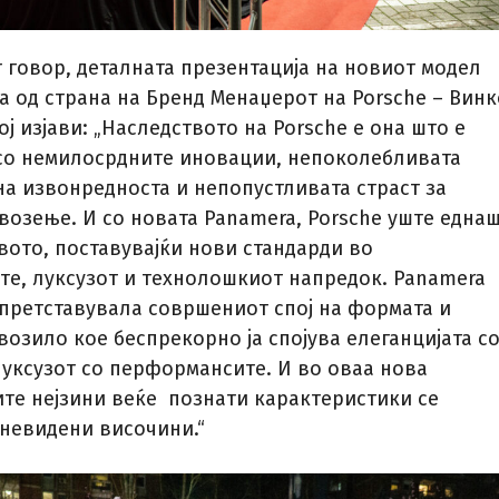
 говор, деталната презентација на новиот модел
а од страна на Бренд Менаџерот на Porsche – Винк
ј изјави: „Наследството на Porsche е она што е
о немилосрдните иновации, непоколебливата
на извонредноста и непопустливата страст за
возење. И со новата Panamera, Porsche уште еднаш
вото, поставувајќи нови стандарди во
е, луксузот и технолошкиот напредок. Panamera
 претставувала совршениот спој на формата и
возило кое беспрекорно ја спојува елеганцијата с
луксузот со перформансите. И во оваа нова
ите нејзини веќе познати карактеристики се
 невидени височини.“