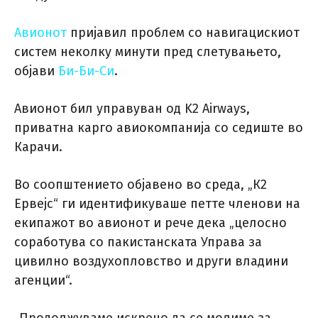
Авионот
пријавил проблем со навигацискиот
систем неколку минути пред слетувањето,
објави
Би-Би-Си
.
Авионот бил управуван од K2 Airways,
приватна карго авиокомпанија со седиште во
Карачи.
Во соопштението објавено во среда, „К2
Ервејс“ ги идентификуваше петте членови на
екипажот во авионот и рече дека „целосно
соработува со пакистанската Управа за
цивилно воздухопловство и други владини
агенции“.