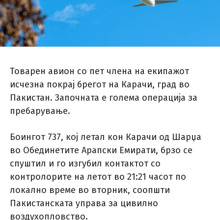
Товарен авион со пет члена на екипажот
исчезна покрај брегот на Карачи, град во
Пакистан. Започната е голема операција за
пребарување.
Боингот 737, кој летал кон Карачи од Шарџа
во Обединетите Арапски Емирати, брзо се
спуштил и го изгубил контактот со
контролорите на летот во 21:21 часот по
локално време во вторник, соопшти
Пакистанската управа за цивилно
воздухопловство.