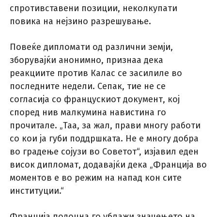
спротивставени позиции, неколкупати
повика на нејзино разрешување.
Повеќе дипломати од различни земји,
зборувајќи анонимно, признаа дека
реакциите против Калас се засилиле во
последните недели. Сепак, тие не се
согласија со францускиот документ, кој
според нив малкумина навистина го
прочитале. „Таа, за жал, прави многу работи
со кои ја губи поддршката. Не е многу добра
во градење сојузи во Советот“, изјавил еден
висок дипломат, додавајќи дека „Франција во
моментов е во режим на напад кон сите
институции.“
Франција подоцна го ублажи значењето на