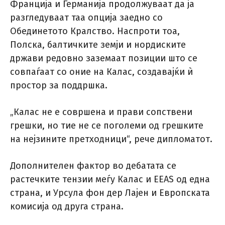
Франција и Германија продолжуваат да ја
разгледуваат таа опција заедно со
Обединетото Кралство. Наспроти тоа,
Полска, балтичките земји и нордиските
држави редовно заземаат позиции што се
совпаѓаат со оние на Калас, создавајќи ѝ
простор за поддршка.
„Калас не е совршена и прави сопствени
грешки, но тие не се поголеми од грешките
на нејзините претходници“, рече дипломатот.
Дополнителен фактор во дебатата се
растечките тензии меѓу Калас и EEAS од една
страна, и Урсула фон дер Лајен и Европската
комисија од друга страна.