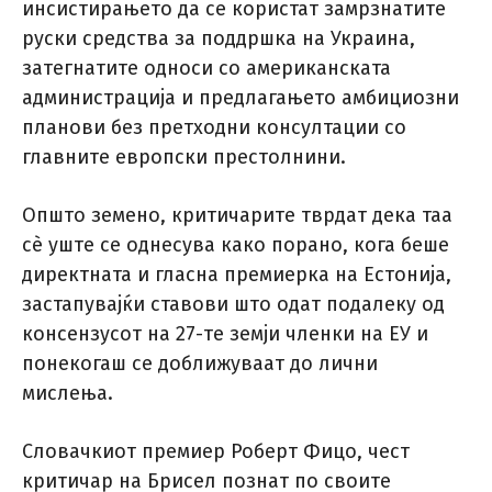
инсистирањето да се користат замрзнатите
руски средства за поддршка на Украина,
затегнатите односи со американската
администрација и предлагањето амбициозни
планови без претходни консултации со
главните европски престолнини.
Општо земено, критичарите тврдат дека таа
сè уште се однесува како порано, кога беше
директната и гласна премиерка на Естонија,
застапувајќи ставови што одат подалеку од
консензусот на 27-те земји членки на ЕУ и
понекогаш се доближуваат до лични
мислења.
Словачкиот премиер Роберт Фицо, чест
критичар на Брисел познат по своите