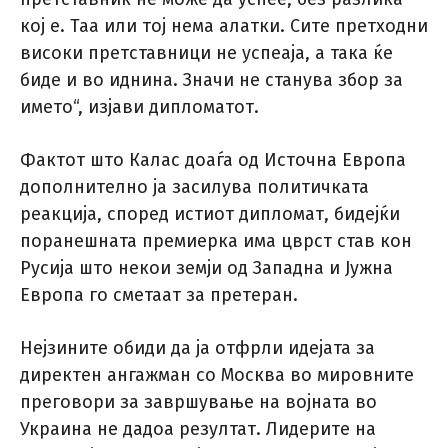
кој е. Таа или тој нема алатки. Сите претходни
високи претставници не успеаја, а така ќе
биде и во иднина. Значи не станува збор за
името“, изјави дипломатот.
Фактот што Калас доаѓа од Источна Европа
дополнително ја засилува политичката
реакција, според истиот дипломат, бидејќи
поранешната премиерка има цврст став кон
Русија што некои земји од Западна и Јужна
Европа го сметаат за претеран.
Нејзините обиди да ја отфрли идејата за
директен ангажман со Москва во мировните
преговори за завршување на војната во
Украина не дадоа резултат. Лидерите на