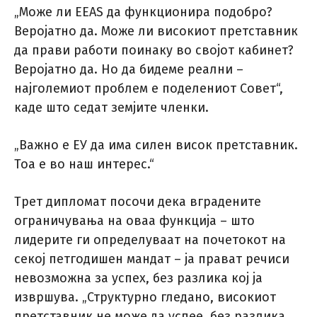
„Може ли EEAS да функционира подобро?
Веројатно да. Може ли високиот претставник
да прави работи поинаку во својот кабинет?
Веројатно да. Но да бидеме реални –
најголемиот проблем е поделениот Совет“,
каде што седат земјите членки.
„Важно е ЕУ да има силен висок претставник.
Тоа е во наш интерес.“
Трет дипломат посочи дека вградените
ограничувања на оваа функција – што
лидерите ги определуваат на почетокот на
секој петгодишен мандат – ја прават речиси
невозможна за успех, без разлика кој ја
извршува. „Структурно гледано, високиот
претставник не може да успее, без разлика