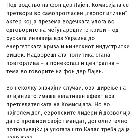
Под водство на фон дер Лајен, Комисијата се
претвори во самопрогласен „геополитички“
актер кој ја презема водечката улога во
одговорите на меѓународните кризи – од
руската инвазија врз Украина до
енергетската криза и кинескиот индустриски
вишок. Надворешната политика стана
повторлива – а понекогаш и централна –
тема во говорите на фон дер Лајен.
Во неколку значајни случаи, ова ширење на
влијанието имаше негативен ефект врз
претседателката на Комисијата. Но во
најголем дел, европските лидери ѝ дозволија
да го прошири својот мандат, дополнително
поткопувајќи ја улогата што Калас треба да ја
извршува.