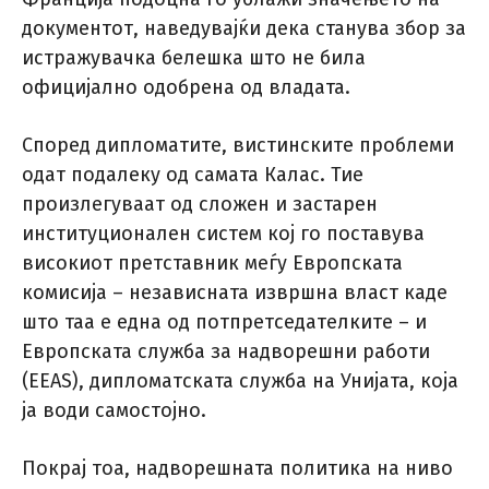
документот, наведувајќи дека станува збор за
истражувачка белешка што не била
официјално одобрена од владата.
Според дипломатите, вистинските проблеми
одат подалеку од самата Калас. Тие
произлегуваат од сложен и застарен
институционален систем кој го поставува
високиот претставник меѓу Европската
комисија – независната извршна власт каде
што таа е една од потпретседателките – и
Европската служба за надворешни работи
(EEAS), дипломатската служба на Унијата, која
ја води самостојно.
Покрај тоа, надворешната политика на ниво