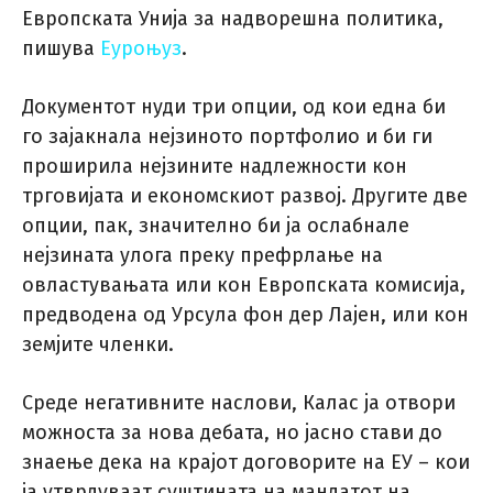
Европската Унија за надворешна политика,
пишува
Еуроњуз
.
Документот нуди три опции, од кои една би
го зајакнала нејзиното портфолио и би ги
проширила нејзините надлежности кон
трговијата и економскиот развој. Другите две
опции, пак, значително би ја ослабнале
нејзината улога преку префрлање на
овластувањата или кон Европската комисија,
предводена од Урсула фон дер Лајен, или кон
земјите членки.
Среде негативните наслови, Калас ја отвори
можноста за нова дебата, но јасно стави до
знаење дека на крајот договорите на ЕУ – кои
ја утврдуваат суштината на мандатот на