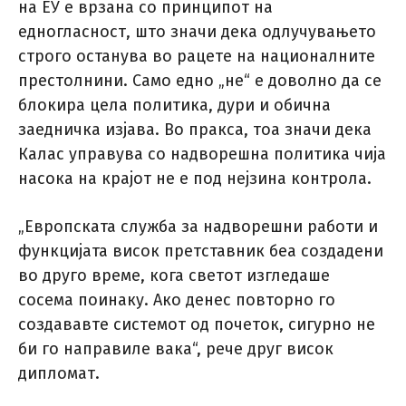
на ЕУ е врзана со принципот на
едногласност, што значи дека одлучувањето
строго останува во рацете на националните
престолнини. Само едно „не“ е доволно да се
блокира цела политика, дури и обична
заедничка изјава. Во пракса, тоа значи дека
Калас управува со надворешна политика чија
насока на крајот не е под нејзина контрола.
„Европската служба за надворешни работи и
функцијата висок претставник беа создадени
во друго време, кога светот изгледаше
сосема поинаку. Ако денес повторно го
создававте системот од почеток, сигурно не
би го направиле вака“, рече друг висок
дипломат.