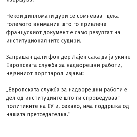
Некои дипломати дури се сомневаат дека
големото внимание што го привлече
францускиот документ е само резултат на
институционалните судири.
Запрашан дали фон дер Лајен сака да ја укине
Европската служба за надворешни работи,
нејзиниот портпарол изјави:
„Европската служба за надворешни работи е
дел од институциите што ги спроведуваат
политиките на ЕУ и, секако, има поддршка од
нашата претседателка.“