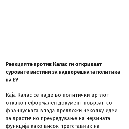
Реакциите против Калас ги откриваат
суровите вистини за надворешната политика
на ЕУ
Каја Калас се најде во политички вртлог
откако неформален документ поврзан со
француската влада предложи неколку идеи
за драстично преуредување на нејзината
функција како висок претставник на