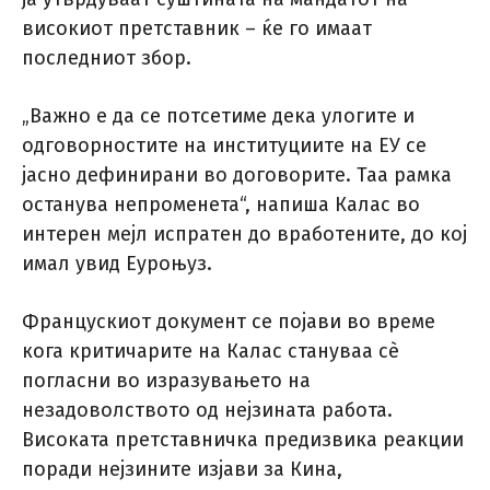
високиот претставник – ќе го имаат
последниот збор.
„Важно е да се потсетиме дека улогите и
одговорностите на институциите на ЕУ се
јасно дефинирани во договорите. Таа рамка
останува непроменета“, напиша Калас во
интерен мејл испратен до вработените, до кој
имал увид Еуроњуз.
Францускиот документ се појави во време
кога критичарите на Калас стануваа сè
погласни во изразувањето на
незадоволството од нејзината работа.
Високата претставничка предизвика реакции
поради нејзините изјави за Кина,