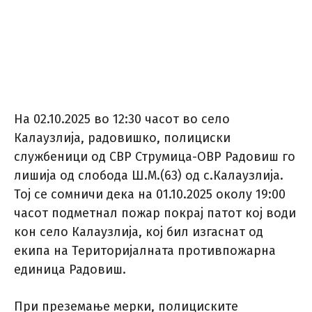
Нa 02.10.2025 во 12:30 часот во село
Калаузлија, радовишко, полициски
службеници од СВР Струмица-ОВР Радовиш го
лишија од слобода Ш.М.(63) од с.Калаузлија.
Тој се сомничи дека на 01.10.2025 околу 19:00
часот подметнал пожар покрај патот кој води
кон село Калаузлија, кој бил изгаснат од
екипа на Територијалната противпожарна
единица Радовиш.
При преземање мерки, полициските