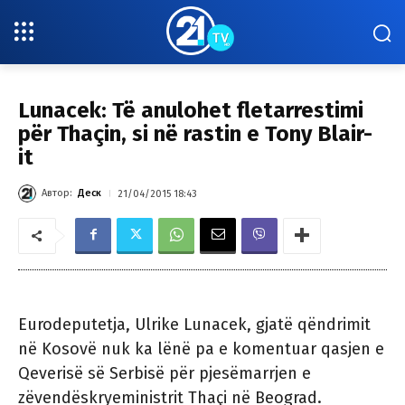
Lunacek: Të anulohet fletarrestimi
për Thaçin, si në rastin e Tony Blair-
it
Автор:
Деск
21/04/2015 18:43
Eurodeputetja, Ulrike Lunacek, gjatë qëndrimit
në Kosovë nuk ka lënë pa e komentuar qasjen e
Qeverisë së Serbisë për pjesëmarrjen e
zëvendëskryeministrit Thaçi në Beograd.