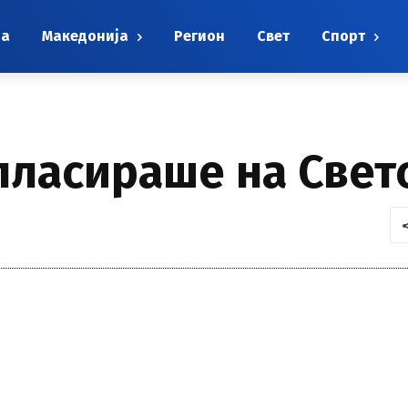
на
Македонија
Регион
Свет
Спорт
пласираше на Свет