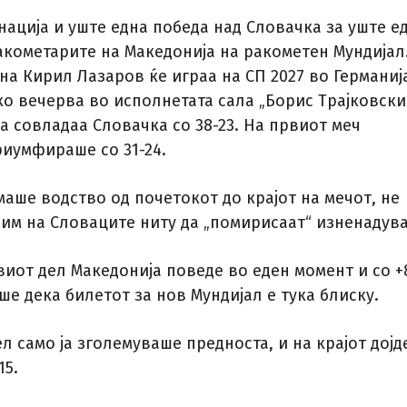
нација и уште една победа над Словачка за уште е
акометарите на Македонија на ракометен Мундијал
на Кирил Лазаров ќе играа на СП 2027 во Германиј
ко вечерва во исполнетата сала „Борис Трајковски“
а совладаа Словачка со 38-23. На првиот меч
риумфираше со 31-24.
аше водство од почетокот до крајот на мечот, не
 им на Словаците ниту да „помирисаат“ изненадув
виот дел Македонија поведе во еден момент и со +
аеше дека билетот за нов Мундијал е тука блиску.
л само ја зголемуваше предноста, и на крајот дојд
15.