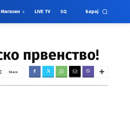
Магазин
LIVE TV
SQ
Барај
ско првенство!
Share