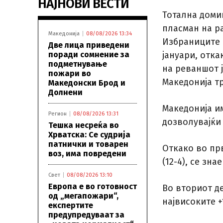
НАЈНОВИ ВЕСТИ
Тотална доми
пласман на р
Македонија
08/08/2026 13:34
Избраниците 
Две лица приведени
поради сомнение за
јануари, отка
подметнување
на реваншот ј
пожари во
Македонија т
Македонски Брод и
Долнени
Македонија им
Регион
08/08/2026 13:31
дозволувајќи
Тешка несреќа во
Хрватска: Се судрија
патнички и товарен
Откако во пр
воз, има повредени
(12-4), се зн
Свет
08/08/2026 13:10
Европа е во готовност
Во вториот де
од „мегапожари“,
највисоките +
експертите
предупредуваат за