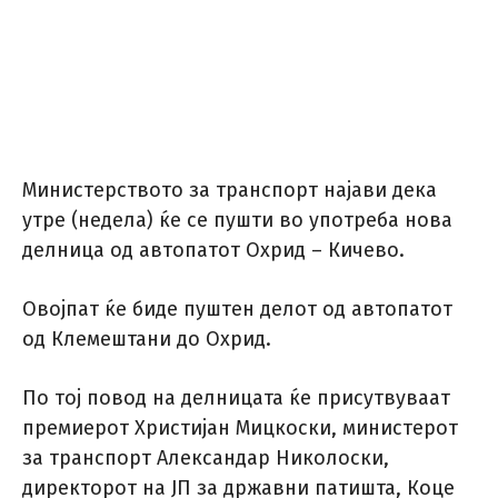
Министерството за транспорт најави дека
утре (недела) ќе се пушти во употреба нова
делница од автопатот Охрид – Кичево.
Овојпат ќе биде пуштен делот од автопатот
од Клемештани до Охрид.
По тој повод на делницата ќе присутвуваат
премиерот Христијан Мицкоски, министерот
за транспорт Александар Николоски,
директорот на ЈП за државни патишта, Коце