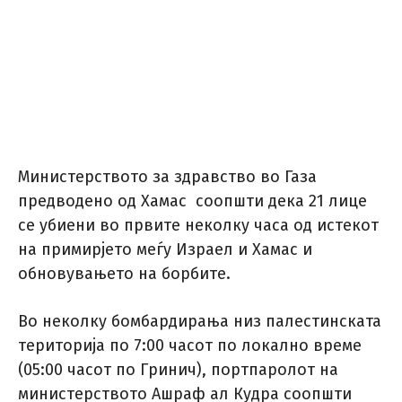
Министерството за здравство во Газа
предводено од Хамас соопшти дека 21 лицe
се убиени во првите неколку часа од истекот
на примирјето меѓу Израел и Хамас и
обновувањето на борбите.
Во неколку бомбардирања низ палестинската
територија по 7:00 часот по локално време
(05:00 часот по Гринич), портпаролот на
министерството Ашраф ал Кудра соопшти