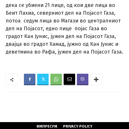
дека се убиени 21 лице, од кои две лица во
Беит Лахиа, северниот дел на Појасот Газа,
потоа седум лица во Магази во централниот
дел на Појасот, едно лице појас Газа во
градот Кан Јунис, јужен дел на Појасот Газа,
двајца во градот Хамад, јужно од Кан Јунис и
деветмина во Рафа, јужен дел на Појасот Газа.
ИМПРЕСУМ
PRIVACY POLICY