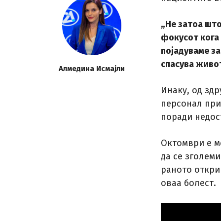
„Не затоа што
фокусот кога 
појадуваме за
спасува живот
Алмедина Исмајли
Инаку, од зд
персонал при 
поради недост
Октомври е ме
да се зголем
раното откри
оваа болест.