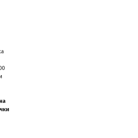
ка
00
и
на
ачки