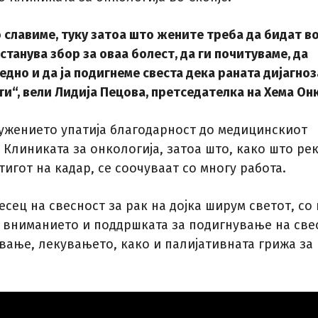
 славиме, туку затоа што жените треба да бидат в
станува збор за оваа болест, да ги почитуваме, да
едно и да ја подигнеме свеста дека раната дијагноз
и“, вели Лидија Пецова, претседателка на Хема Онк
ружението упатија благодарност до медицинскиот
Клиниката за онкологија, затоа што, како што рек
игот на кадар, се соочуваат со многу работа.
сец на свесност за рак на дојка ширум светот, со
и вниманието и поддршката за подигнување на свес
вање, лекувањето, како и палијативната грижа за