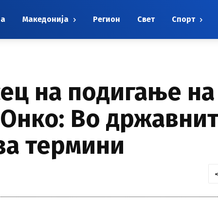
на
Македонија
Регион
Свет
Спорт
ец на подигање на 
а Онко: Во државни
за термини