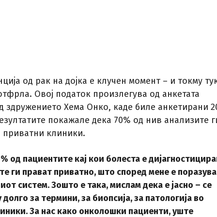
ција од рак на дојка е клучен момент – и токму ту
отфрла. Овој податок произлегува од анкетата
д здружението Хема Онко, каде биле анкетирани 2
резултатите покажале дека 70% од нив анализите г
 приватни клиники.
% од пациентите кај кои болеста е дијагностицира
те ги прават приватно, што според мене е поразув
иот систем. Зошто е така, мислам дека е јасно – се
 долго за термини, за биопсија, за патологија во
иники. За нас како онколошки пациенти, уште