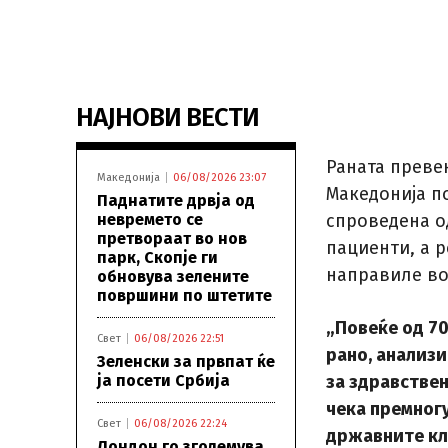
НАЈНОВИ ВЕСТИ
Раната превен
Македонија
06/08/2026 23:07
Македонија п
Паднатите дрвја од
невремето се
спроведена о
претвораат во нов
пациенти, а 
парк, Скопје ги
направиле во
обновува зелените
површини по штетите
„Повеќе од 70
Свет
06/08/2026 22:51
рано, анализи
Зеленски за првпат ќе
ја посети Србија
за здравствен
чека премногу
Свет
06/08/2026 22:24
државните кл
Лондон го зголемува