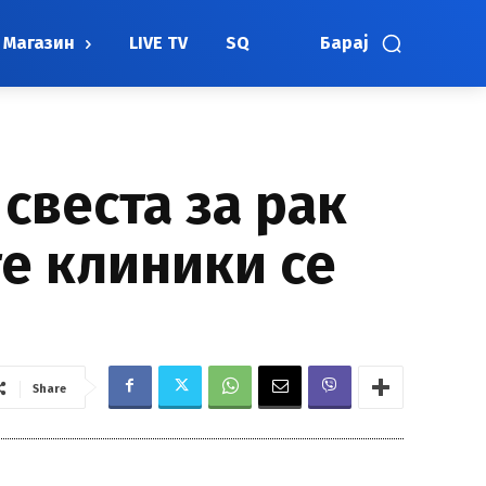
Магазин
LIVE TV
SQ
Барај
свеста за рак
те клиники се
Share