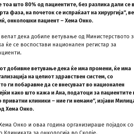
 тоа што 80% од пациентите, без разлика дали се 
рта фаза, на почеток се испраќаат на хирургија“, в
иќ, онколошки пациент – Хема Онко.
 велат дека добиле ветување од Министерството з
ка ќе се воспостави национален регистар за
ациенти.
от добивме ветување дека ќе има промени, ќе има
ализација на целиот здравствен систем, со
то ги побаравме да се внесуваат во национален
ејќи како што кажа и Ана, податоци за пациентите
о приватни клиники – ние ги немаме“, изјави Милиц
од Хема Онко.
Хема Онко и оваа година организираше појадок со
 Клиниката за онкологија во Скопје.