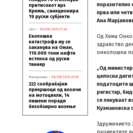
поразително е
притисокот врз
Кремљ, санкционира
прва или четв
19 руски субјекти
Ана Марјанов
Свет
06/08/2026 21:40
Од Хема Онко
Еколошка
катастрофа му се
здравство де
заканува на Оман,
онколошки п
110.000 тони нафта
истекоа од руски
танкер
„Од министер
целосна дигит
Македонија
06/08/2026 20:55
податоците ш
222 сообраќајни
прекршоци од возачи
регистар, бид
на мотоцикли, 14
се лекуваат в
лишени поради
безобѕирно возење
Кузмановска 
Здружението 
пациентите во