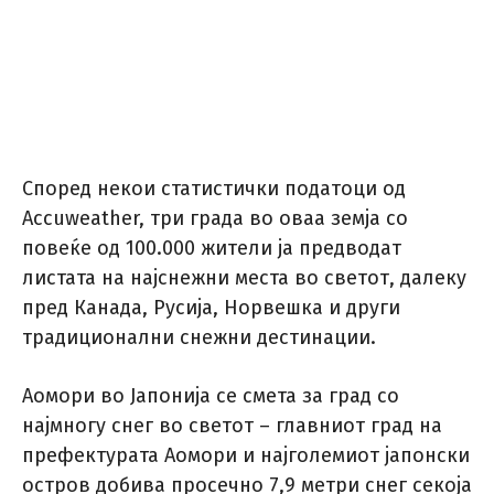
Според некои статистички податоци од
Accuweather, три града во оваа земја со
повеќе од 100.000 жители ја предводат
листата на најснежни места во светот, далеку
пред Канада, Русија, Норвешка и други
традиционални снежни дестинации.
Аомори во Јапонија се смета за град со
најмногу снег во светот – главниот град на
префектурата Аомори и најголемиот јапонски
остров добива просечно 7,9 метри снег секоја