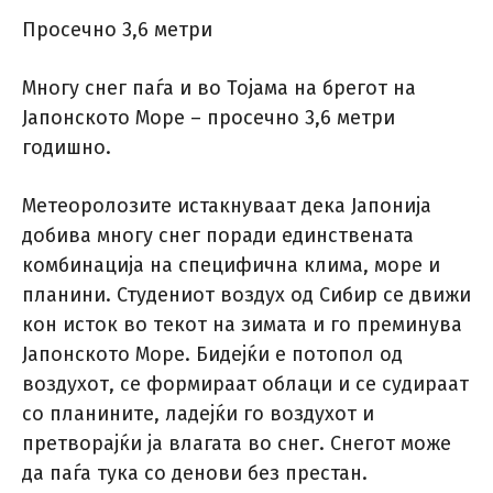
Просечно 3,6 метри
Многу снег паѓа и во Тојама на брегот на
Јапонското Море – просечно 3,6 метри
годишно.
Метеоролозите истакнуваат дека Јапонија
добива многу снег поради единствената
комбинација на специфична клима, море и
планини. Студениот воздух од Сибир се движи
кон исток во текот на зимата и го преминува
Јапонското Море. Бидејќи е потопол од
воздухот, се формираат облаци и се судираат
со планините, ладејќи го воздухот и
претворајќи ја влагата во снег. Снегот може
да паѓа тука со денови без престан.