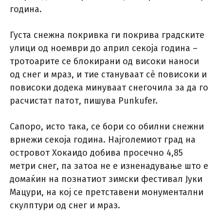
година.
Густа снежна покривка ги покрива градските
улици од ноември до април секоја година –
тротоарите се блокирани од високи наноси
од снег и мраз, и тие стануваат сè повисоки и
повисоки додека минуваат снегочила за да го
расчистат патот, пишува Punkufer.
Сапоро, исто така, се бори со обилни снежни
врнежи секоја година. Најголемиот град на
островот Хокаидо добива просечно 4,85
метри снег, па затоа не е изненадување што е
домаќин на познатиот зимски фестивал Јуки
Мацури, на кој се претставени монументални
скулптури од снег и мраз.