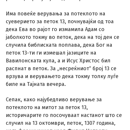
Има повеќе верувања за потеклото на
суеверието за петок 13, почнувајќи од тоа
дека Ева во рајот го измамила Адам со
јаболкото токму во петок, дека на тој ден се
случила библиската поплава, дека Бог на
петок 13-ти ги измешал јазиците на
Вавилонската кула, а и Исус Христос бил
распнат в петок. За „несреќниот“ број 13 се
врзува и верувањето дека токму толку луѓе
биле на Тајната вечера.
Сепак, како најубедливо верување за
потеклото на митот за петок 13,
историчарите го посочуваат настанот што се
случил на 13 октомври, петок, 1307 година,