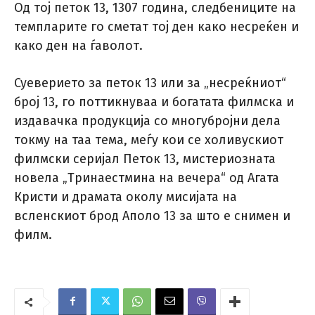
Од тој петок 13, 1307 година, следбениците на
темпларите го сметат тој ден како несреќен и
како ден на ѓаволот.
Суеверието за петок 13 или за „несреќниот“
број 13, го поттикнуваа и богатата филмска и
издавачка продукција со многубројни дела
токму на таа тема, меѓу кои се холивускиот
филмски серијал Петок 13, мистериозната
новела „Тринаестмина на вечера“ од Агата
Кристи и драмата околу мисијата на
всленскиот брод Аполо 13 за што е снимен и
филм.