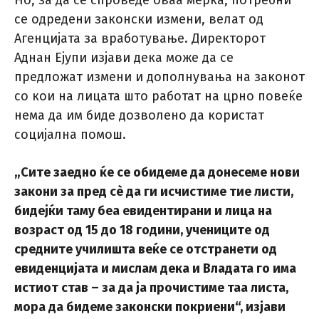
Но, за да се спроведе оваа мерка, потребни
се одредени законски измени, велат од
Агенцијата за вработување. Директорот
Аднан Ејупи изјави дека може да се
предложат измени и дополнувања на законот
со кои на лицата што работат на црно повеќе
нема да им биде дозволено да користат
социјална помош.
„Сите заедно ќе се обидеме да донесеме нови
закони за пред сè да ги исчистиме тие листи,
бидејќи таму беа евидентирани и лица на
возраст од 15 до 18 години, учениците од
средните училишта веќе се отстранети од
евиденцијата и мислам дека и Владата го има
истиот став – за да ја прочистиме таа листа,
мора да бидеме законски покриени“, изјави