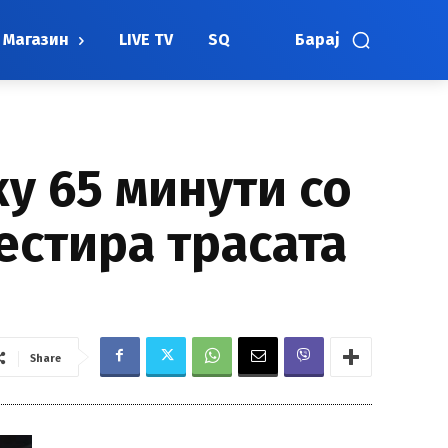
Магазин
LIVE TV
SQ
Барај
ку 65 минути со
тестира трасата
Share