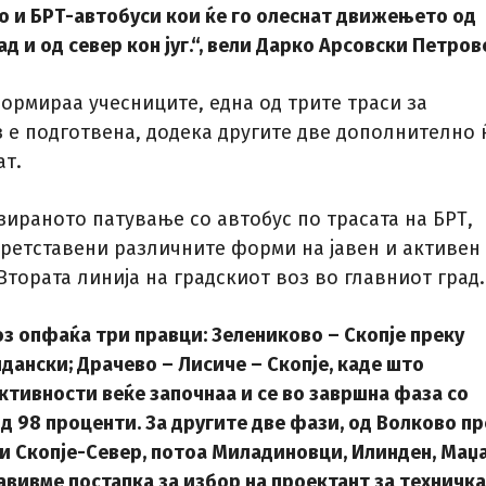
о и БРТ-автобуси кои ќе го олеснат движењето од
ад и од север кон југ.“, вели Дарко Арсовски Петров
ормираа учесниците, една од трите траси за
з е подготвена, додека другите две дополнително 
ат.
зираното патување со автобус по трасата на БРТ,
претставени различните форми на јавен и активен
тората линија на градскиот воз во главниот град.
з опфаќа три правци: Зелениково – Скопје преку
дански; Драчево – Лисиче – Скопје, каде што
ктивности веќе започнаа и се во завршна фаза со
д 98 проценти. За другите две фази, од Волково пр
 и Скопје-Север, потоа Миладиновци, Илинден, Маџ
јавивме постапка за избор на проектант за техничк