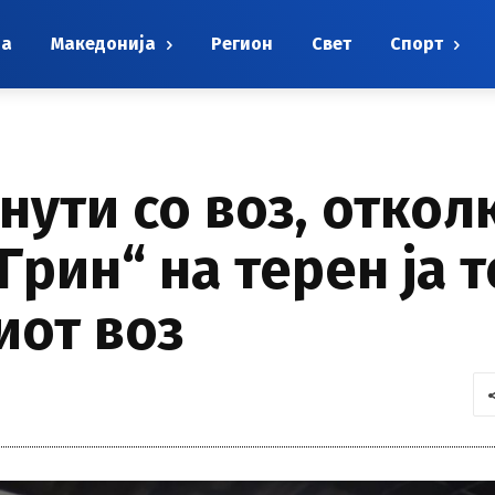
на
Македонија
Регион
Свет
Спорт
нути со воз, откол
 Грин“ на терен ја 
иот воз