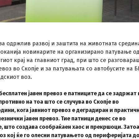
за одржлив развој и заштита на животната средин
 поканија новинарите на организирано патување о
гиот крај на главниот град, при што се разговара
евоз во Скопје и за патувањата со автобусите на Б
дскиот воз.
 бесплатен јавен превоз е патниците да се задржат 
противно на тоа што се случува во Скопје во
дини, кога јавниот превоз е деградиран и практич
езнички јавен превоз. Тие патници денес се во
, што создава сообраќаен хаос и прекршоци. Затоа
оз кој ќе го олесни патувањето од периферијата д