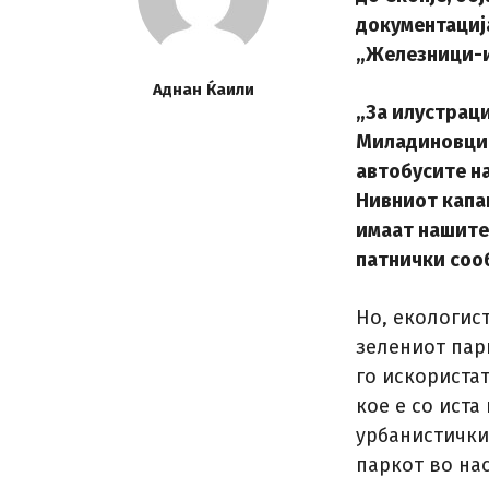
документација
„Железници-и
Аднан Ќаили
„За илустраци
Миладиновци 
автобусите на
Нивниот капа
имаат нашите 
патнички соо
Но, екологис
зелениот парк
го искористат
кое е со иста
урбанистички
паркот во нас