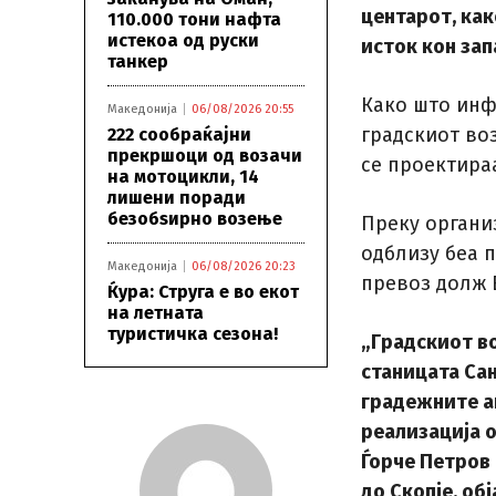
центарот, как
110.000 тони нафта
истекоа од руски
исток кон зап
танкер
Како што инф
Македонија
06/08/2026 20:55
градскиот во
222 сообраќајни
прекршоци од возачи
се проектира
на мотоцикли, 14
лишени поради
безобѕирно возење
Преку органи
одблизу беа 
Македонија
06/08/2026 20:23
превоз долж В
Ќура: Струга е во екот
на летната
туристичка сезона!
„Градскиот во
станицата Сан
градежните а
реализација о
Ѓорче Петров
до Скопје, об