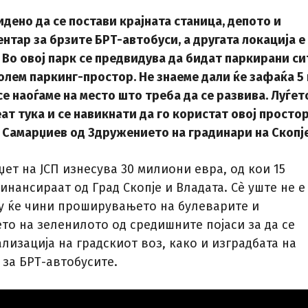
идено да се постави крајната станица, депото и
нтар за брзите БРТ-автобуси, а другата локација е
 Во овој парк се предвидува да бидат паркирани си
олем паркинг-простор. Не знаеме дали ќе зафаќа 5
 се наоѓаме на место што треба да се развива. Луѓет
т тука и се навикнати да го користат овој простор.
 Самарџиев од Здружението на градинари на Скопје
ет на ЈСП изнесува 30 милиони евра, од кои 15
нансираат од Град Скопје и Владата. Сѐ уште не е
у ќе чини проширувањето на булеварите и
то на зеленилото од средишните појаси за да се
изација на градскиот воз, како и изградбата на
 за БРТ-автобусите.