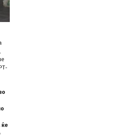
а
д
ше
РТ-
во
но
 ќе
о