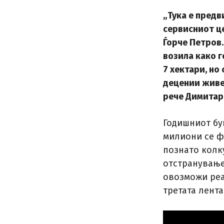
„Тука е предв
сервисниот це
Ѓорче Петров.
возила како г
7 хектари, но
децении живеа
рече Димитар
Годишниот буџ
милиони се фи
познато колк
отстранување
овозможи реал
третата лента