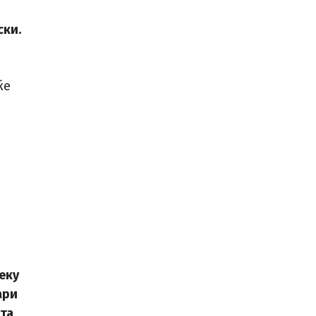
ски.
ќе
еку
ари
ата