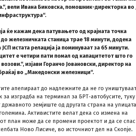
.“, вели Ивана Биковска, помошник-директорка во 
нфраструктура“.
ја ќе кажам дека патувањето од крајната точка
до железничката станица трае 18 минути, додека
 ЈСП истата релација ја поминуваат за 65 минути.
цитет е четири пати помал од капацитетот што го
возови.“, изјави Горанчо Јовановски, директор на
браќај во „Македонски железници“.
тите апелираат до надлежните да не го уништуваа
 за изградба на терминал за БРТ-автобусите, туку
 државното земјиште од другата страна на улицата
 големина. Активистите велат дека со измена на
от план може да се промени проектот и да се спас
елбата Ново Лисиче, во источниот дел на Скопје.