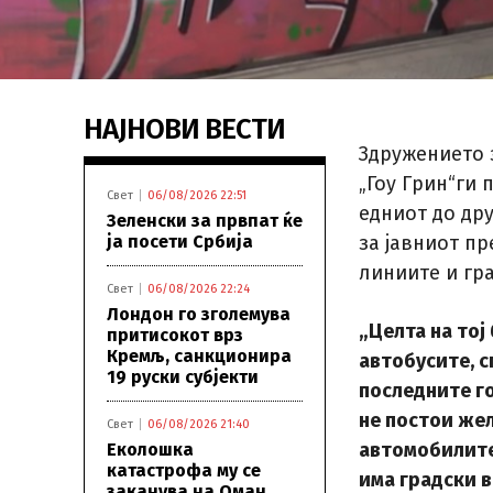
НАЈНОВИ ВЕСТИ
Здружението 
„Гоу Грин“ги
Свет
06/08/2026 22:51
едниот до дру
Зеленски за првпат ќе
ја посети Србија
за јавниот пр
линиите и гра
Свет
06/08/2026 22:24
Лондон го зголемува
„Целта на тој
притисокот врз
Кремљ, санкционира
автобусите, с
19 руски субјекти
последните го
не постои жел
Свет
06/08/2026 21:40
автомобилите
Еколошка
катастрофа му се
има градски в
заканува на Оман,