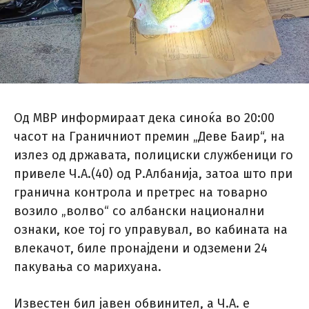
Од МВР информираат дека синоќа во 20:00
часот на Граничниот премин „Деве Баир“, на
излез од државата, полициски службеници го
привеле Ч.А.(40) од Р.Албанија, затоа што при
гранична контрола и претрес на товарно
возило „волво“ со албански национални
ознаки, кое тој го управувал, во кабината на
влекачот, биле пронајдени и одземени 24
пакувања со марихуана.
Известен бил јавен обвинител, а Ч.А. е