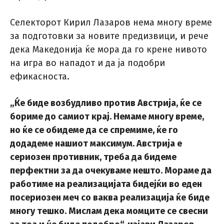
Селекторот Кирил Лазаров нема многу време
за подготовки за новите предизвици, и рече
дека Македонија ќе мора да го крене нивото
на игра во нападот и да ја подобри
ефикасноста.
„Ќе биде возбудливо против Австрија, ќе се
бориме до самиот крај. Немаме многу време,
но ќе се обидеме да се спремиме, ќе го
додадеме нашиот максимум. Австрија е
сериозен противник, треба да бидеме
перфектни за да очекуваме нешто. Мораме да
работиме на реализацијата бидејќи во еден
посериозен меч со ваква реализација ќе биде
многу тешко. Мислам дека момците се свесни