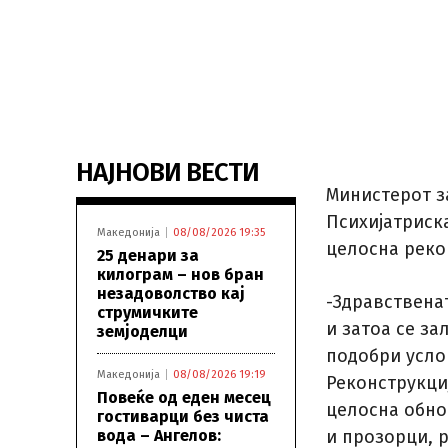
НАЈНОВИ ВЕСТИ
Министерот за
Психијатриск
Македонија
08/08/2026 19:35
целосна реко
25 денари за
килограм – нов бран
незадоволство кај
-Здравствена
струмичките
и затоа се з
земјоделци
подобри усло
Македонија
08/08/2026 19:19
Реконструкци
Повеќе од еден месец
целосна обно
гостиварци без чиста
вода – Ангелов:
и прозорци, 