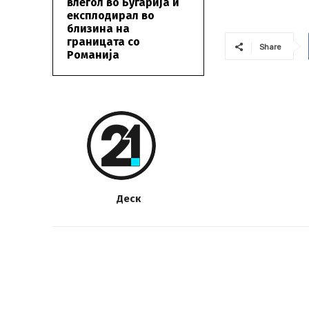
влегол во Бугарија и
експлодирал во
близина на
границата со
Share
Романија
Деск