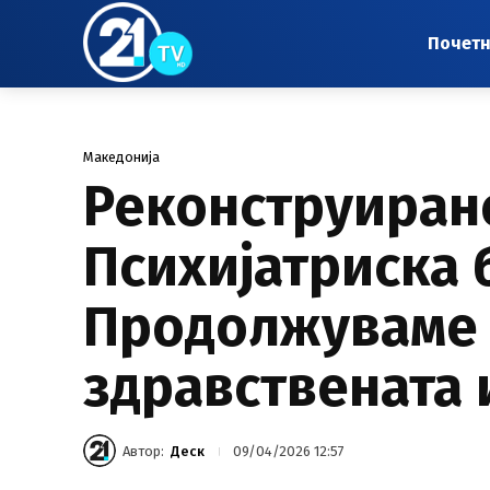
Почет
Македонија
Реконструиран
Психијатриска 
Продолжуваме 
здравствената
Автор:
Деск
09/04/2026 12:57