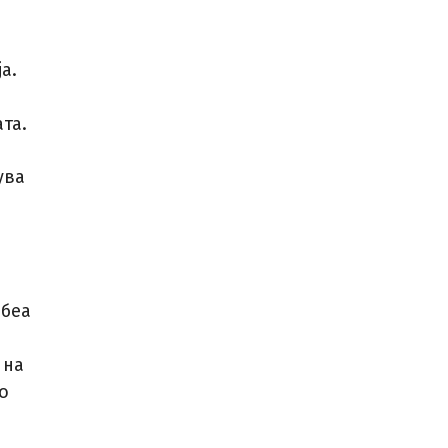
а.
та.
ува
 беа
 на
о