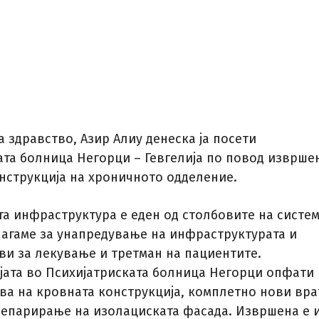
 здравство, Азир Алиу денеска ја посети
ата болница Негорци – Гевгелија по повод изврше
нструкција на хроничното одделение.
та инфраструктура е еден од столбовите на систе
алагаме за унапредување на инфраструктурата и
ви за лекување и третман на пациентите.
јата во Психијатриската болница Негорци опфати
ва на кровната конструкција, комплетно нови вра
репарирање на изолациската фасада. Извршена е 