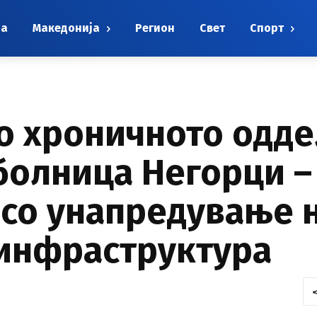
на
Македонија
Регион
Свет
Спорт
о хроничното одде
болница Негорци –
со унапредување 
 инфраструктура