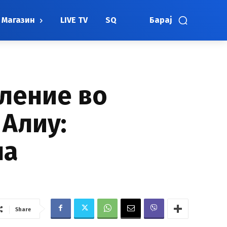
Магазин
LIVE TV
SQ
Барај
ление во
 Алиу:
на
Share