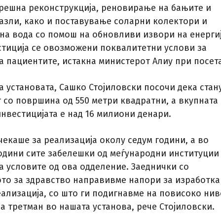
решна реконструкција, реновирање на бањите и
јазли, како и поставување соларни колектори и
на вода со помош на обновливи извори на енергиј
стиција се овозможени поквалитетни услови за
а пациентите, истакна министерот Алиу при посета
а установата, Сашко Стојиловски посочи дека стан
т со површина од 550 метри квадратни, а вкупната
нвестицијата е над 16 милиони денари.
чекаше за реализација околу седум години, а во
одини сите забелешки од меѓународни институции
а условите од ова одделение. Заеднички со
то за здравство направивме напори за изработка
еализација, со што ги подигнавме на повисоко нив
а третман во нашата установа, рече Стојиловски.