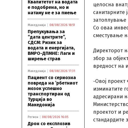
Квалитетот на водата
целосна внат
е подобрена, но и
санитарните 
натаму не е за пиење
затоплување 
Македонија
08/08/2026 18:51
Со оваа инве
Препукувања за
сместување н
“дата центрите”,
СДСМ: Ризик за
водата и енергијата,
Директорот н
ВМРО-ДПМНЕ: Лаги и
збор за објек
ширење страв
вредност на и
Македонија
08/08/2026 17:31
Пациент со сериозна
-Овој проект 
повреда на ’рбетниот
мозок успешно
изминатите г
транспортиран од
адресирани н
Турција во
Министерство
Македонија
проектот и р
Регион
08/08/2026 16:05
стандардите з
Дрон со експлозив