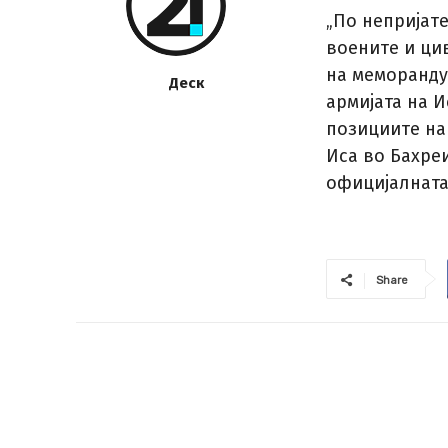
„По непријат
воените и ци
на меморанду
Деск
армијата на 
позициите на
Иса во Бахре
официјалната
Share