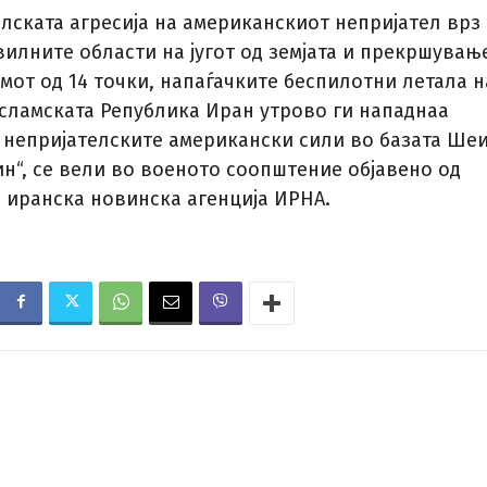
елската агресија на американскиот непријател врз
вилните области на југот од земјата и прекршувањ
мот од 14 точки, напаѓачките беспилотни летала н
Исламската Република Иран утрово ги нападнаа
 непријателските американски сили во базата Ше
ин“, се вели во военото соопштение објавено од
 иранска новинска агенција ИРНА.