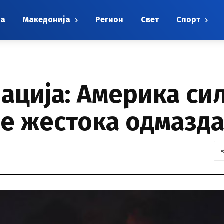
на
Македонија
Регион
Свет
Спорт
ација: Америка си
е жестока одмазд