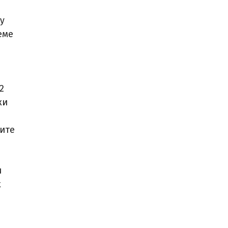
у
еме
2
ки
ните
и
к