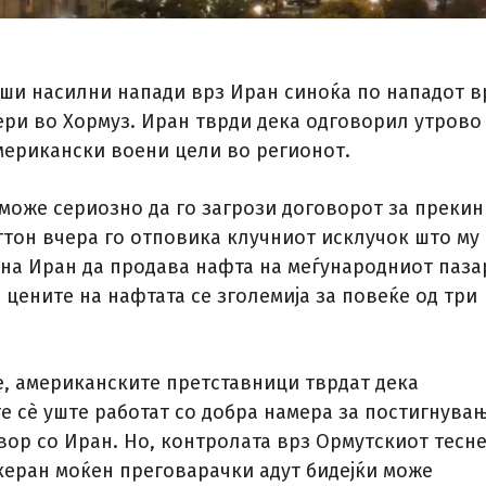
ши насилни напади врз Иран синоќа по нападот в
ери во Хормуз. Иран тврди дека одговорил утрово
мерикански воени цели во регионот.
 може сериозно да го загрози договорот за прекин
гтон вчера го отповика клучниот исклучок што му
на Иран да продава нафта на меѓународниот паза
, цените на нафтата се зголемија за повеќе од три
е, американските претставници тврдат дека
е сè уште работат со добра намера за постигнува
вор со Иран. Но, контролата врз Ормутскиот тесн
ехеран моќен преговарачки адут бидејќи може