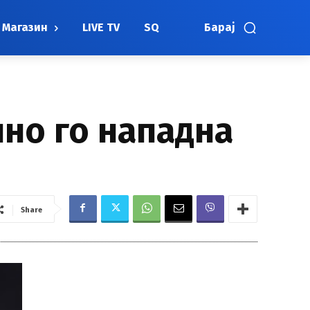
Магазин
LIVE TV
SQ
Барај
лно го нападна
а
Share