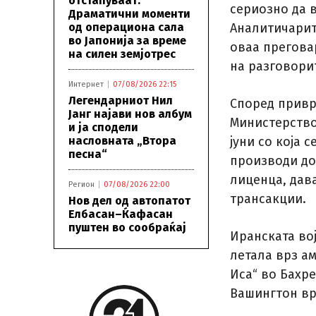
отстапуваат:
сериозно да в
Драматични моменти
од операциона сала
Аналитичарит
во Јапонија за време
оваа прегова
на силен земјотрес
на разговори
Интернет
07/08/2026 22:15
Легендарниот Нил
Според привр
Јанг најави нов албум
Министерство
и ја сподели
насловната „Втора
јуни со која 
песна“
производи до 
лиценца, дава
Регион
07/08/2026 22:00
трансакции.
Нов дел од автопатот
Елбасан–Ќафасан
пуштен во сообраќај
Иранската во
летала врз а
Иса“ во Бахре
Вашингтон вр