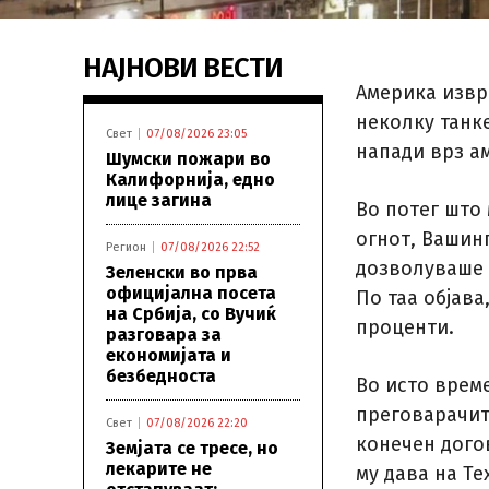
НАЈНОВИ ВЕСТИ
Америка извр
неколку танк
Свет
07/08/2026 23:05
напади врз а
Шумски пожари во
Калифорнија, едно
лице загина
Во потег што
огнот, Вашин
Регион
07/08/2026 22:52
дозволуваше 
Зеленски во прва
официјална посета
По таа објава
на Србија, со Вучиќ
проценти.
разговара за
економијата и
безбедноста
Во исто врем
преговарачит
Свет
07/08/2026 22:20
конечен дого
Земјата се тресе, но
лекарите не
му дава на Т