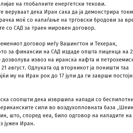
лијае на глобалните енергетски текови.
е веруваат дека Иран сака да ја демонстрира токм
рачка моќ со напаѓање на трговски бродови за вр
те со САД за траен мировен договор.
емениот договор меѓу Вашингтон и Техеран,
то за финансии на САД издаде општа лиценца на 2
се дозволува извоз на иранска нафта и петрохемис
21 август. Одлуката од вторникот ја поништи таа
јќи му на Иран рок до 17 јули да ги заврши постој
јска соопшти дека извршила напади со беспилотн
мериканските сили во воздухопловната база „Шеи
ин, што, според неа, било одговор на нападите на
з јужен Иран.