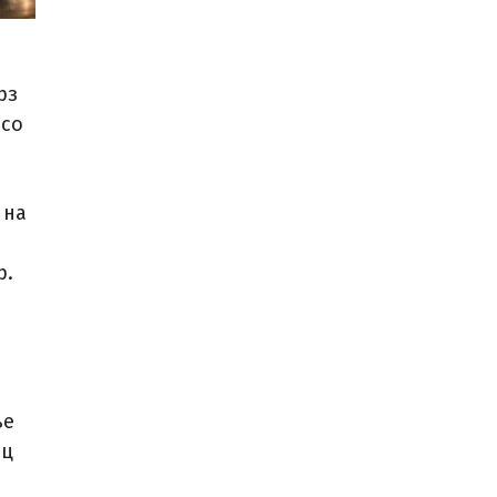
рз
 со
 на
р.
ње
ец