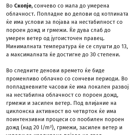
Во
Скопје,
сончево со мала до умерена
облачност. Попладне во делови од котлината
ќе има услови за појава на нестабилност со
пороен дожд и грмежи. Ќе дува слаб до
умерен ветер од југоисточен правец.
Минималната температура ќе се спушти до 13,
а максималната ќе достигне до 30 степени.
Во следните денови времето ќе биде
променливо облачно со сончеви периоди. Во
попладневните часови ќе има локален развој
на нестабилна облачност со пороен дожд,
грмежи и засилен ветер. Под влијание на
циклонска активност во четврток ќе има
поинтензивни процеси со пообилен пороен
дожд (над 20 l/m²), грмежи, засилен ветер и